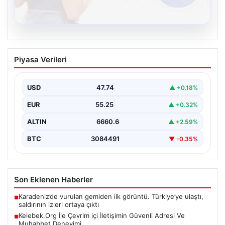
08.08.2026
Kelebek.Org İle Çevrim içi İletişimin
Piyasa Verileri
Güvenli Adresi Ve Muhabbet Deneyimi
İnternet çağında insanların seviyeli bir şekilde iletişim
sağlaması büyük bir değer ifade etmektedir. Halen…
USD
47.74
▲ +0.18%
EUR
55.25
▲ +0.32%
ALTIN
6660.6
▲ +2.59%
BTC
3084491
▼ -0.35%
Son Eklenen Haberler
Karadeniz’de vurulan gemiden ilk görüntü. Türkiye’ye ulaştı,
■
saldırının izleri ortaya çıktı
Kelebek.Org İle Çevrim içi İletişimin Güvenli Adresi Ve
■
Muhabbet Deneyimi