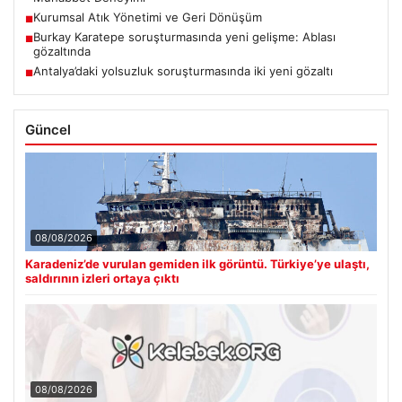
Kurumsal Atık Yönetimi ve Geri Dönüşüm
■
Burkay Karatepe soruşturmasında yeni gelişme: Ablası
■
gözaltında
Antalya’daki yolsuzluk soruşturmasında iki yeni gözaltı
■
Güncel
08/08/2026
Karadeniz’de vurulan gemiden ilk görüntü. Türkiye’ye ulaştı,
saldırının izleri ortaya çıktı
08/08/2026