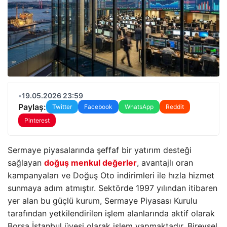
•
19.05.2026 23:59
Paylaş:
Twitter
Facebook
WhatsApp
Reddit
Pinterest
Sermaye piyasalarında şeffaf bir yatırım desteği
sağlayan
doğuş menkul değerler
, avantajlı oran
kampanyaları ve Doğuş Oto indirimleri ile hızla hizmet
sunmaya adım atmıştır. Sektörde 1997 yılından itibaren
yer alan bu güçlü kurum, Sermaye Piyasası Kurulu
tarafından yetkilendirilen işlem alanlarında aktif olarak
Borsa İstanbul üyesi olarak işlem yapmaktadır. Bireysel