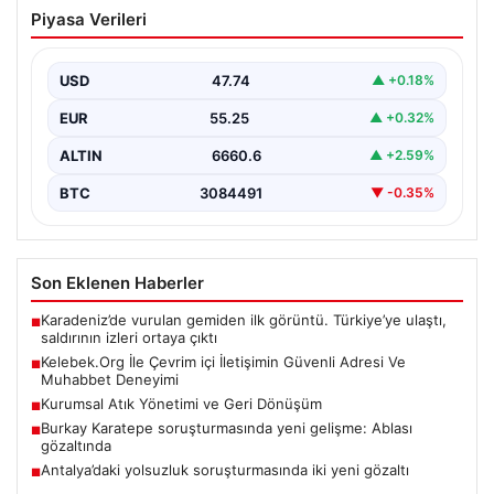
Kelebek.Org İle Çevrim içi İletişimin
Piyasa Verileri
Güvenli Adresi Ve Muhabbet Deneyimi
İnternet çağında insanların seviyeli bir şekilde iletişim
sağlaması büyük bir değer ifade etmektedir. Halen…
USD
47.74
▲ +0.18%
EUR
55.25
▲ +0.32%
ALTIN
6660.6
▲ +2.59%
BTC
3084491
▼ -0.35%
Son Eklenen Haberler
Karadeniz’de vurulan gemiden ilk görüntü. Türkiye’ye ulaştı,
■
saldırının izleri ortaya çıktı
Kelebek.Org İle Çevrim içi İletişimin Güvenli Adresi Ve
■
Muhabbet Deneyimi
Kurumsal Atık Yönetimi ve Geri Dönüşüm
■
Burkay Karatepe soruşturmasında yeni gelişme: Ablası
■
gözaltında
Antalya’daki yolsuzluk soruşturmasında iki yeni gözaltı
■