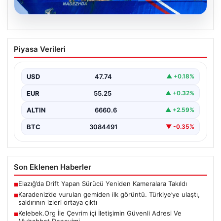
08.08.2026
Karadeniz’de vurulan gemiden ilk
Piyasa Verileri
görüntü. Türkiye’ye ulaştı, saldırının
izleri ortaya çıktı
USD
47.74
▲ +0.18%
{"title": "Karadeniz'de vurulan geminin ilk görüntüleri
ortaya çıktı: Türkiye'ye ulaştı ve saldırının izleri belli…
EUR
55.25
▲ +0.32%
ALTIN
6660.6
▲ +2.59%
BTC
3084491
▼ -0.35%
Son Eklenen Haberler
Elazığ’da Drift Yapan Sürücü Yeniden Kameralara Takıldı
■
Karadeniz’de vurulan gemiden ilk görüntü. Türkiye’ye ulaştı,
■
saldırının izleri ortaya çıktı
Kelebek.Org İle Çevrim içi İletişimin Güvenli Adresi Ve
■
Muhabbet Deneyimi