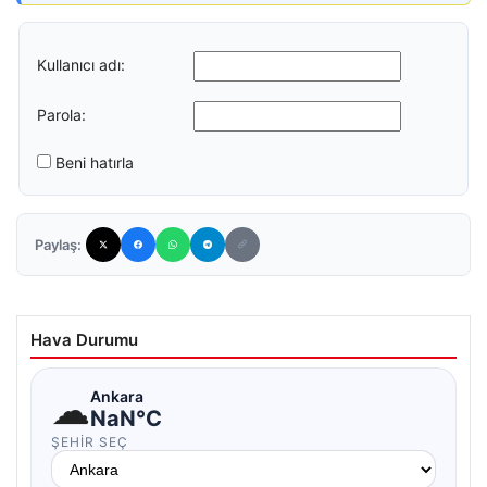
Kullanıcı adı:
Parola:
Beni hatırla
Paylaş:
Hava Durumu
☁
Ankara
NaN°C
ŞEHIR SEÇ