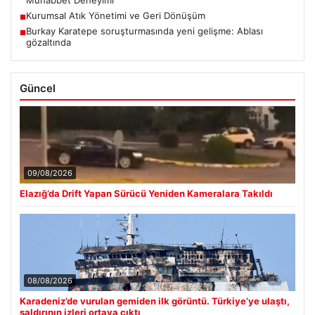
Kurumsal Atık Yönetimi ve Geri Dönüşüm
■
Burkay Karatepe soruşturmasında yeni gelişme: Ablası
■
gözaltında
Güncel
09/08/2026
Elazığ’da Drift Yapan Sürücü Yeniden Kameralara Takıldı
08/08/2026
Karadeniz’de vurulan gemiden ilk görüntü. Türkiye’ye ulaştı,
saldırının izleri ortaya çıktı