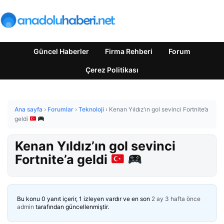
Güncel Haberler
Firma Rehberi
Forum
Çerez Politikası
Ana sayfa
›
Forumlar
›
Teknoloji
›
Kenan Yıldız’ın gol sevinci Fortnite’a
geldi
Kenan Yıldız’ın gol sevinci
Fortnite’a geldi
Bu konu 0 yanıt içerir, 1 izleyen vardır ve en son
2 ay 3 hafta önce
admin
tarafından güncellenmiştir.