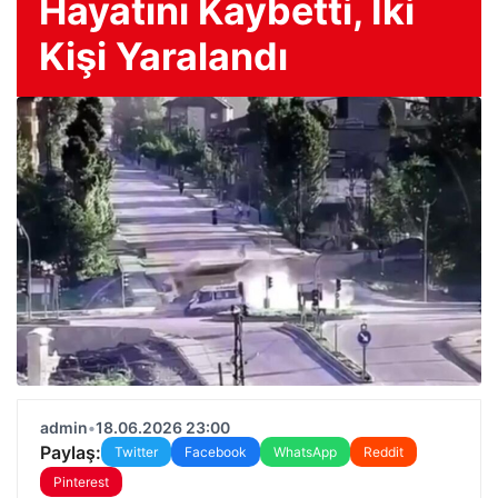
Hayatını Kaybetti, İki
Kişi Yaralandı
admin
•
18.06.2026 23:00
Paylaş:
Twitter
Facebook
WhatsApp
Reddit
Pinterest