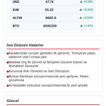
sağlaması büyük bir değer ifade etmektedir. Halen…
USD
47.74
▲ +0.18%
EUR
55.25
▲ +0.32%
ALTIN
6660.6
▲ +2.59%
BTC
3095359
▲ +1.41%
Son Eklenen Haberler
Karadeniz’de vurulan gemiden ilk görüntü. Türkiye’ye ulaştı,
■
saldırının izleri ortaya çıktı
Kelebek.Org İle Çevrim içi İletişimin Güvenli Adresi Ve
■
Muhabbet Deneyimi
Kurumsal Atık Yönetimi ve Geri Dönüşüm
■
Burkay Karatepe soruşturmasında yeni gelişme: Ablası
■
gözaltında
Antalya’daki yolsuzluk soruşturmasında iki yeni gözaltı
■
Güncel