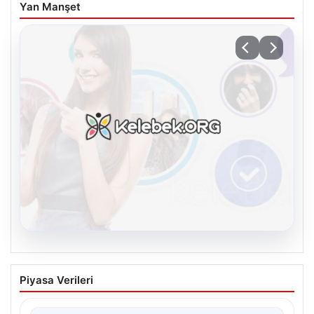
Yan Manşet
08.08.2026
Kelebek.Org İle Çevrim içi İletişimin
Piyasa Verileri
Güvenli Adresi Ve Muhabbet Deneyimi
İnternet çağında insanların seviyeli bir şekilde iletişim