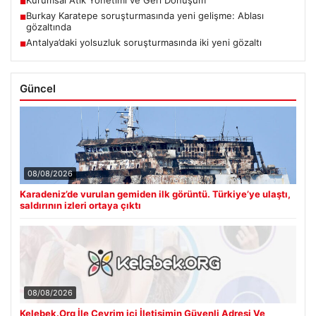
■
Burkay Karatepe soruşturmasında yeni gelişme: Ablası
■
gözaltında
Antalya’daki yolsuzluk soruşturmasında iki yeni gözaltı
■
Güncel
08/08/2026
Karadeniz’de vurulan gemiden ilk görüntü. Türkiye’ye ulaştı,
saldırının izleri ortaya çıktı
08/08/2026
Kelebek.Org İle Çevrim içi İletişimin Güvenli Adresi Ve