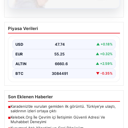
08.08.2026
Kelebek.Org İle Çevrim içi İletişimin
Piyasa Verileri
Güvenli Adresi Ve Muhabbet Deneyimi
İnternet çağında insanların seviyeli bir şekilde iletişim
sağlaması büyük bir değer ifade etmektedir. Halen…
USD
47.74
▲ +0.18%
EUR
55.25
▲ +0.32%
ALTIN
6660.6
▲ +2.59%
BTC
3084491
▼ -0.35%
Son Eklenen Haberler
Karadeniz’de vurulan gemiden ilk görüntü. Türkiye’ye ulaştı,
■
saldırının izleri ortaya çıktı
Kelebek.Org İle Çevrim içi İletişimin Güvenli Adresi Ve
■
Muhabbet Deneyimi
Kurumsal Atık Yönetimi ve Geri Dönüşüm