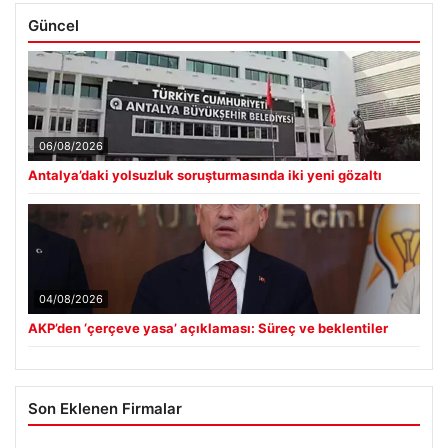
Güncel
06/08/2026
Antalya’daki yolsuzluk soruşturmasında iki yeni gözaltı
04/08/2026
AKP’den ‘çerçeve yasa’ açıklaması: Süreç ve beklentiler
Son Eklenen Firmalar