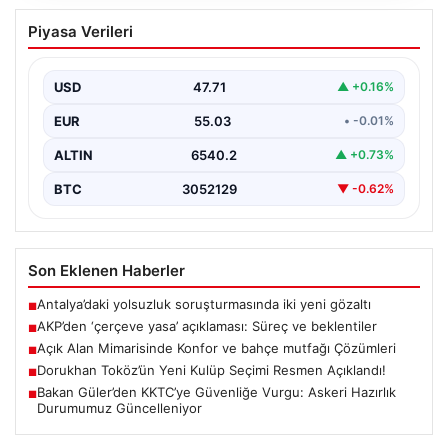
AKP’den ‘çerçeve yasa’ açıklaması:
Piyasa Verileri
Süreç ve beklentiler
AKP Grup Başkanı Abdullah Güler, partinin kapalı grup
toplantısını yarın gerçekleştireceklerini belirtti. Güler,
USD
47.71
▲ +0.16%
kanun…
EUR
55.03
• -0.01%
ALTIN
6540.2
▲ +0.73%
BTC
3052129
▼ -0.62%
Son Eklenen Haberler
Antalya’daki yolsuzluk soruşturmasında iki yeni gözaltı
■
AKP’den ‘çerçeve yasa’ açıklaması: Süreç ve beklentiler
■
Açık Alan Mimarisinde Konfor ve bahçe mutfağı Çözümleri
■
Dorukhan Toköz’ün Yeni Kulüp Seçimi Resmen Açıklandı!
■
Bakan Güler’den KKTC’ye Güvenliğe Vurgu: Askeri Hazırlık
■
Durumumuz Güncelleniyor