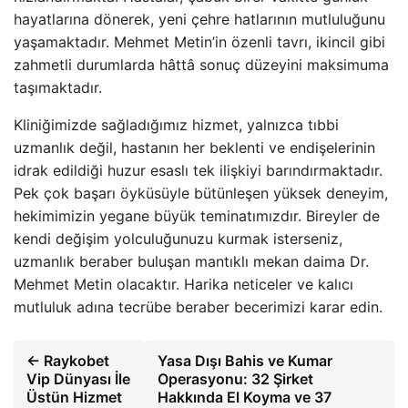
hayatlarına dönerek, yeni çehre hatlarının mutluluğunu
yaşamaktadır. Mehmet Metin’in özenli tavrı, ikincil gibi
zahmetli durumlarda hâttâ sonuç düzeyini maksimuma
taşımaktadır.
Kliniğimizde sağladığımız hizmet, yalnızca tıbbi
uzmanlık değil, hastanın her beklenti ve endişelerinin
idrak edildiği huzur esaslı tek ilişkiyi barındırmaktadır.
Pek çok başarı öyküsüyle bütünleşen yüksek deneyim,
hekimimizin yegane büyük teminatımızdır. Bireyler de
kendi değişim yolculuğunuzu kurmak isterseniz,
uzmanlık beraber buluşan mantıklı mekan daima Dr.
Mehmet Metin olacaktır. Harika neticeler ve kalıcı
mutluluk adına tecrübe beraber becerimizi karar edin.
← Raykobet
Yasa Dışı Bahis ve Kumar
Vip Dünyası İle
Operasyonu: 32 Şirket
Üstün Hizmet
Hakkında El Koyma ve 37