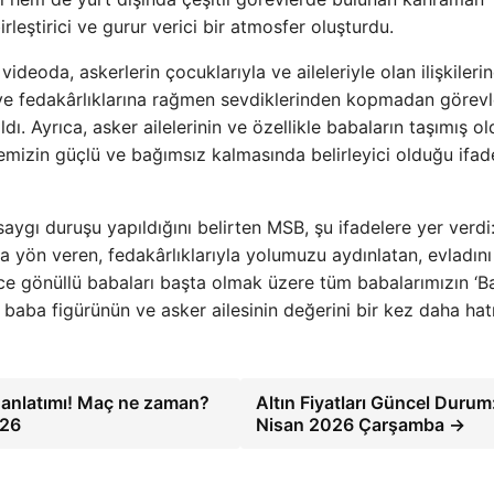
rleştirici ve gurur verici bir atmosfer oluşturdu.
deoda, askerlerin çocuklarıyla ve aileleriyle olan ilişkileri
 ve fedakârlıklarına rağmen sevdiklerinden kopmadan görevl
ldı. Ayrıca, asker ailelerinin ve özellikle babaların taşımış o
kemizin güçlü ve bağımsız kalmasında belirleyici olduğu ifad
aygı duruşu yapıldığını belirten MSB, şu ifadelere yer verdi: 
 yön veren, fedakârlıklarıyla yolumuzu aydınlatan, evladını
ce gönüllü babaları başta olmak üzere tüm babalarımızın ‘B
baba figürünün ve asker ailesinin değerini bir kez daha hatı
 anlatımı! Maç ne zaman?
Altın Fiyatları Güncel Durum
026
Nisan 2026 Çarşamba →