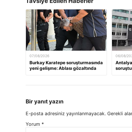
Tavsiye Edilen Haberler
07/08/2026
06/08/20
Burkay Karatepe soruşturmasında
Antalya
yeni gelişme: Ablası gözaltında
soruştu
Bir yanıt yazın
E-posta adresiniz yayınlanmayacak.
Gerekli ala
Yorum
*