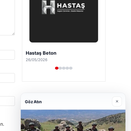
Enes Kaplan Avukatlık Bürosu
28/04/2026
×
Göz Atın
n.