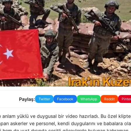
Paylaş:
Twitter
Facebook
WhatsApp
Reddit
Pinte
 anlam yüklü ve duygusal bir video hazırladı. Bu özel klipte
 yapan askerler ve personel, kendi duygularını ve babalara ol
içi hem de yurt dışında çeşitli görevlerde bulunan kahraman