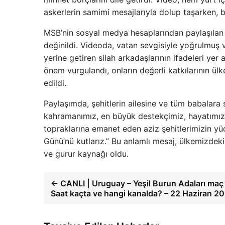
askerlerin samimi mesajlarıyla dolup taşarken, bi
MSB’nin sosyal medya hesaplarından paylaşılan vi
değinildi. Videoda, vatan sevgisiyle yoğrulmuş
yerine getiren silah arkadaşlarının ifadeleri yer a
önem vurgulandı, onların değerli katkılarının ül
edildi.
Paylaşımda, şehitlerin ailesine ve tüm babalara s
kahramanımız, en büyük destekçimiz, hayatımıza
topraklarına emanet eden aziz şehitlerimizin yü
Günü’nü kutlarız.” Bu anlamlı mesaj, ülkemizdeki 
ve gurur kaynağı oldu.
← CANLI | Uruguay – Yeşil Burun Adaları maç
Saat kaçta ve hangi kanalda? – 22 Haziran 2