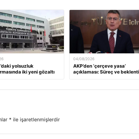
26
04/08/2026
’daki yolsuzluk
AKP’den ‘çerçeve yasa’
rmasında iki yeni gözaltı
açıklaması: Süreç ve beklenti
nlar
*
ile işaretlenmişlerdir