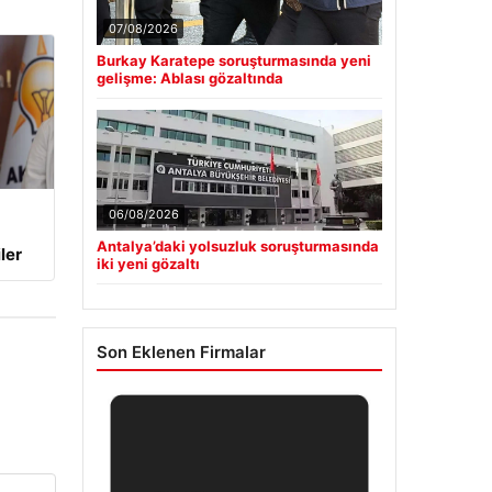
07/08/2026
Burkay Karatepe soruşturmasında yeni
gelişme: Ablası gözaltında
06/08/2026
Antalya’daki yolsuzluk soruşturmasında
ler
iki yeni gözaltı
Son Eklenen Firmalar