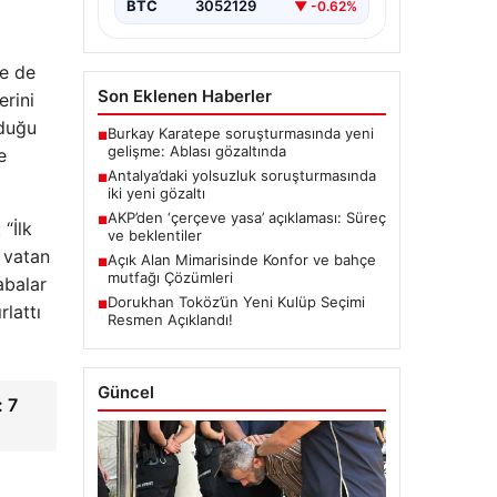
BTC
3052129
▼ -0.62%
ne de
Son Eklenen Haberler
erini
lduğu
Burkay Karatepe soruşturmasında yeni
■
gelişme: Ablası gözaltında
e
Antalya’daki yolsuzluk soruşturmasında
■
iki yeni gözaltı
AKP’den ‘çerçeve yasa’ açıklaması: Süreç
■
“İlk
ve beklentiler
 vatan
Açık Alan Mimarisinde Konfor ve bahçe
■
mutfağı Çözümleri
abalar
Dorukhan Toköz’ün Yeni Kulüp Seçimi
■
rlattı
Resmen Açıklandı!
Güncel
: 7