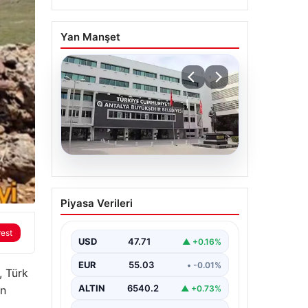
Yan Manşet
06.08.2026
Antalya’daki yolsuzluk
Piyasa Verileri
soruşturmasında iki yeni
gözaltı
rest
USD
47.71
▲ +0.16%
EUR
55.03
• -0.01%
, Türk
ALTIN
6540.2
▲ +0.73%
an