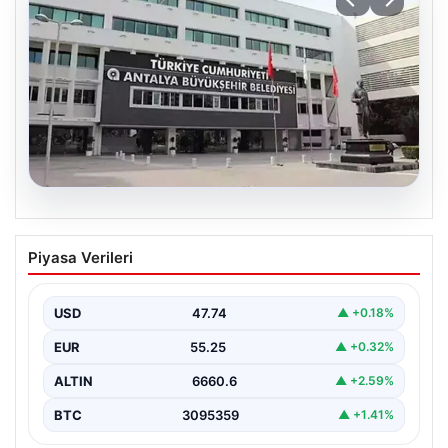
06.08.2026
Antalya’daki yolsuzluk soruşturmasında
Piyasa Verileri
iki yeni gözaltı
USD
47.74
▲ +0.18%
EUR
55.25
▲ +0.32%
ALTIN
6660.6
▲ +2.59%
BTC
3095359
▲ +1.41%