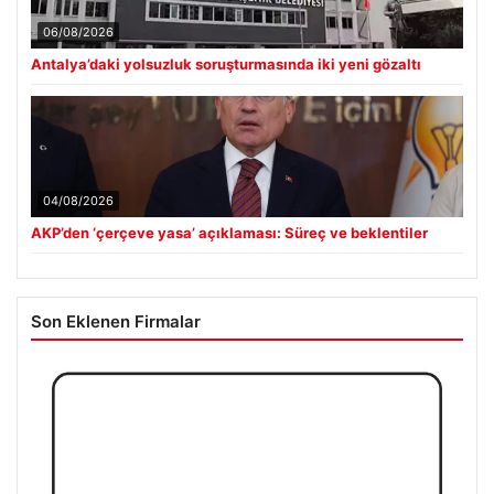
06/08/2026
Antalya’daki yolsuzluk soruşturmasında iki yeni gözaltı
04/08/2026
AKP’den ‘çerçeve yasa’ açıklaması: Süreç ve beklentiler
Son Eklenen Firmalar