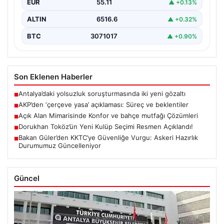
EUR
55.11
▲ +0.13%
ALTIN
6516.6
▲ +0.32%
BTC
3071017
▲ +0.90%
Son Eklenen Haberler
Antalya’daki yolsuzluk soruşturmasında iki yeni gözaltı
■
AKP’den ‘çerçeve yasa’ açıklaması: Süreç ve beklentiler
■
Açık Alan Mimarisinde Konfor ve bahçe mutfağı Çözümleri
■
Dorukhan Toköz’ün Yeni Kulüp Seçimi Resmen Açıklandı!
■
Bakan Güler’den KKTC’ye Güvenliğe Vurgu: Askeri Hazırlık
■
Durumumuz Güncelleniyor
Güncel