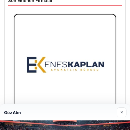
Son Eklenen Firmalar
×
Göz Atın
Enes Kaplan Avukatlık Bürosu