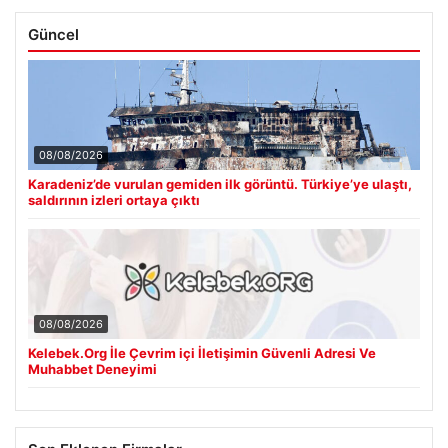
Güncel
08/08/2026
Karadeniz’de vurulan gemiden ilk görüntü. Türkiye’ye ulaştı,
saldırının izleri ortaya çıktı
08/08/2026
Kelebek.Org İle Çevrim içi İletişimin Güvenli Adresi Ve
Muhabbet Deneyimi