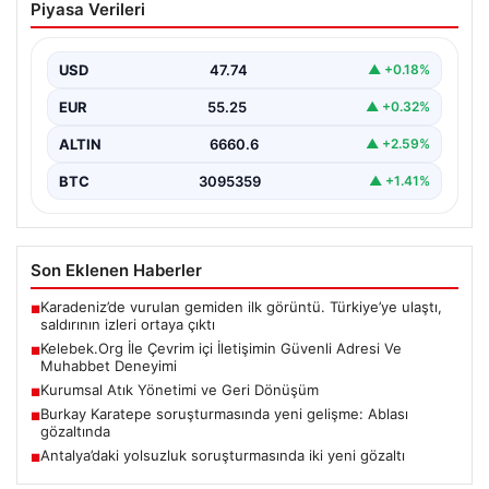
Piyasa Verileri
Güvenli Adresi Ve Muhabbet Deneyimi
İnternet çağında insanların seviyeli bir şekilde iletişim
sağlaması büyük bir değer ifade etmektedir. Halen…
USD
47.74
▲ +0.18%
EUR
55.25
▲ +0.32%
ALTIN
6660.6
▲ +2.59%
BTC
3095359
▲ +1.41%
Son Eklenen Haberler
Karadeniz’de vurulan gemiden ilk görüntü. Türkiye’ye ulaştı,
■
saldırının izleri ortaya çıktı
Kelebek.Org İle Çevrim içi İletişimin Güvenli Adresi Ve
■
Muhabbet Deneyimi
Kurumsal Atık Yönetimi ve Geri Dönüşüm
■
Burkay Karatepe soruşturmasında yeni gelişme: Ablası
■
gözaltında
Antalya’daki yolsuzluk soruşturmasında iki yeni gözaltı
■