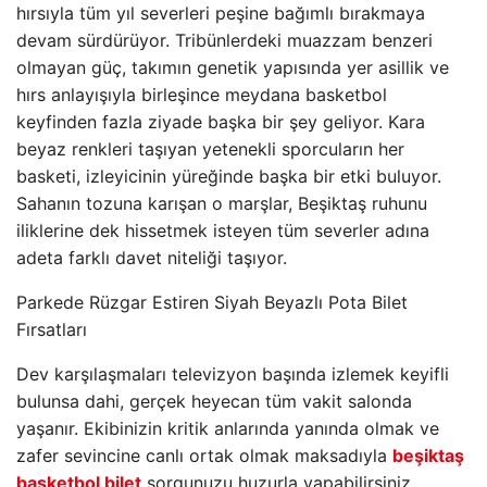
hırsıyla tüm yıl severleri peşine bağımlı bırakmaya
devam sürdürüyor. Tribünlerdeki muazzam benzeri
olmayan güç, takımın genetik yapısında yer asillik ve
hırs anlayışıyla birleşince meydana basketbol
keyfinden fazla ziyade başka bir şey geliyor. Kara
beyaz renkleri taşıyan yetenekli sporcuların her
basketi, izleyicinin yüreğinde başka bir etki buluyor.
Sahanın tozuna karışan o marşlar, Beşiktaş ruhunu
iliklerine dek hissetmek isteyen tüm severler adına
adeta farklı davet niteliği taşıyor.
Parkede Rüzgar Estiren Siyah Beyazlı Pota Bilet
Fırsatları
Dev karşılaşmaları televizyon başında izlemek keyifli
bulunsa dahi, gerçek heyecan tüm vakit salonda
yaşanır. Ekibinizin kritik anlarında yanında olmak ve
zafer sevincine canlı ortak olmak maksadıyla
beşiktaş
basketbol bilet
sorgunuzu huzurla yapabilirsiniz.