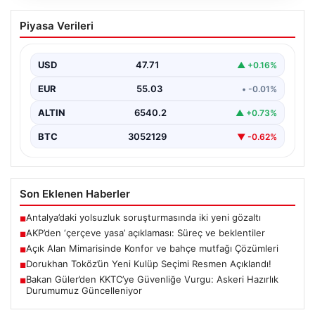
AKP’den ‘çerçeve yasa’ açıklaması:
Piyasa Verileri
Süreç ve beklentiler
AKP Grup Başkanı Abdullah Güler, partinin kapalı grup
toplantısını yarın gerçekleştireceklerini belirtti. Güler,
USD
47.71
▲ +0.16%
kanun…
EUR
55.03
• -0.01%
ALTIN
6540.2
▲ +0.73%
BTC
3052129
▼ -0.62%
Son Eklenen Haberler
Antalya’daki yolsuzluk soruşturmasında iki yeni gözaltı
■
AKP’den ‘çerçeve yasa’ açıklaması: Süreç ve beklentiler
■
Açık Alan Mimarisinde Konfor ve bahçe mutfağı Çözümleri
■
Dorukhan Toköz’ün Yeni Kulüp Seçimi Resmen Açıklandı!
■
Bakan Güler’den KKTC’ye Güvenliğe Vurgu: Askeri Hazırlık
■
Durumumuz Güncelleniyor