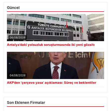
Güncel
06/08/2026
Antalya’daki yolsuzluk soruşturmasında iki yeni gözaltı
04/08/2026
AKP’den ‘çerçeve yasa’ açıklaması: Süreç ve beklentiler
Son Eklenen Firmalar