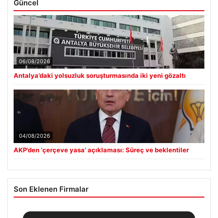
Güncel
06/08/2026
Antalya’daki yolsuzluk soruşturmasında iki yeni gözaltı
04/08/2026
AKP’den ‘çerçeve yasa’ açıklaması: Süreç ve beklentiler
Son Eklenen Firmalar