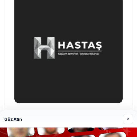
Enes Kaplan Avukatlık Bürosu
×
Göz Atın
28/04/2026