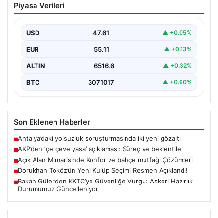
Piyasa Verileri
Süreç ve beklentiler
AKP Grup Başkanı Abdullah Güler, partinin kapalı grup
toplantısını yarın gerçekleştireceklerini belirtti. Güler,
USD
47.61
▲ +0.05%
kanun…
EUR
55.11
▲ +0.13%
ALTIN
6516.6
▲ +0.32%
BTC
3071017
▲ +0.90%
Son Eklenen Haberler
Antalya’daki yolsuzluk soruşturmasında iki yeni gözaltı
■
AKP’den ‘çerçeve yasa’ açıklaması: Süreç ve beklentiler
■
Açık Alan Mimarisinde Konfor ve bahçe mutfağı Çözümleri
■
Dorukhan Toköz’ün Yeni Kulüp Seçimi Resmen Açıklandı!
■
Bakan Güler’den KKTC’ye Güvenliğe Vurgu: Askeri Hazırlık
■
Durumumuz Güncelleniyor