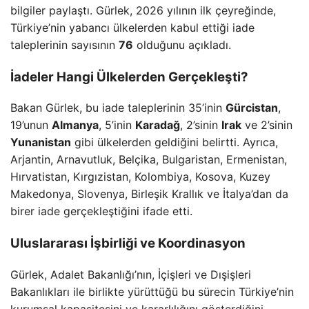
bilgiler paylaştı. Gürlek, 2026 yılının ilk çeyreğinde,
Türkiye’nin yabancı ülkelerden kabul ettiği iade
taleplerinin sayısının
76
olduğunu açıkladı.
İadeler Hangi Ülkelerden Gerçekleşti?
Bakan Gürlek, bu iade taleplerinin 35’inin
Gürcistan
,
19’unun
Almanya
, 5’inin
Karadağ
, 2’sinin
Irak
ve 2’sinin
Yunanistan
gibi ülkelerden geldiğini belirtti. Ayrıca,
Arjantin, Arnavutluk, Belçika, Bulgaristan, Ermenistan,
Hırvatistan, Kırgızistan, Kolombiya, Kosova, Kuzey
Makedonya, Slovenya, Birleşik Krallık ve İtalya’dan da
birer iade gerçekleştiğini ifade etti.
Uluslararası İşbirliği ve Koordinasyon
Gürlek, Adalet Bakanlığı’nın, İçişleri ve Dışişleri
Bakanlıkları ile birlikte yürüttüğü bu sürecin Türkiye’nin
kurumsal kapasitesini ve kararlılığını gösterdiğini