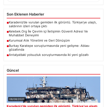
Son Eklenen Haberler
Karadeniz’de vurulan gemiden ilk görüntü. Türkiye’ye ulaştı,
■
saldırının izleri ortaya çıktı
Kelebek.Org İle Çevrim içi İletişimin Güvenli Adresi Ve
■
Muhabbet Deneyimi
Kurumsal Atık Yönetimi ve Geri Dönüşüm
■
Burkay Karatepe soruşturmasında yeni gelişme: Ablası
■
gözaltında
Antalya’daki yolsuzluk soruşturmasında iki yeni gözaltı
■
Güncel
08/08/2026
Karadeniz’de vurulan gemiden ilk görüntü. Türkiye’ye ulaştı,