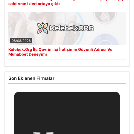
saldırının izleri ortaya çıktı
08/08/2026
Kelebek.Org İle Çevrim içi İletişimin Güvenli Adresi Ve
Muhabbet Deneyimi
Son Eklenen Firmalar