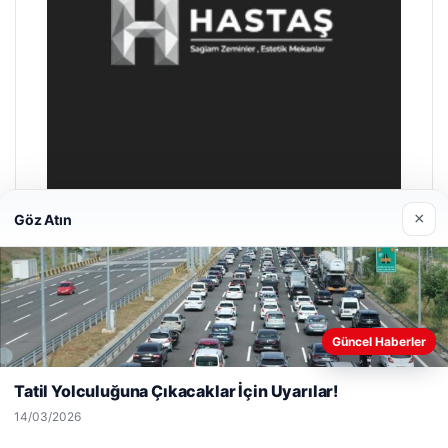
×
Göz Atın
Enes Kaplan Avukatlık Bürosu
28/04/2026
Web sitemizi nasıl kullandığınızı daha iyi anlayabilmek,
Güncel Haberler
deneyiminizi kişiselleştirmek ve geliştirmek amacıyla çerezler
kullanıyoruz.
Çerez Politikamız
Tatil Yolculuğuna Çıkacaklar İçin Uyarılar!
Reddet
Kabul Et
14/03/2026
© 2026 Anadolu Haberi – Güncel Haberler