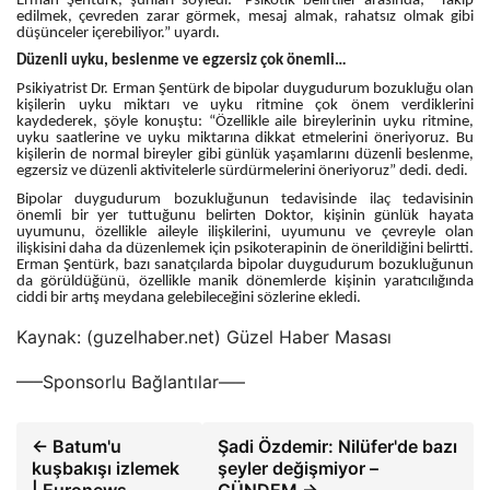
Erman Şentürk, şunları söyledi: “Psikotik belirtiler arasında; “Takip
edilmek, çevreden zarar görmek, mesaj almak, rahatsız olmak gibi
düşünceler içerebiliyor.” uyardı.
Düzenli uyku, beslenme ve egzersiz çok önemli…
Psikiyatrist Dr. Erman Şentürk de bipolar duygudurum bozukluğu olan
kişilerin uyku miktarı ve uyku ritmine çok önem verdiklerini
kaydederek, şöyle konuştu: “Özellikle aile bireylerinin uyku ritmine,
uyku saatlerine ve uyku miktarına dikkat etmelerini öneriyoruz. Bu
kişilerin de normal bireyler gibi günlük yaşamlarını düzenli beslenme,
egzersiz ve düzenli aktivitelerle sürdürmelerini öneriyoruz” dedi. dedi.
Bipolar duygudurum bozukluğunun tedavisinde ilaç tedavisinin
önemli bir yer tuttuğunu belirten Doktor, kişinin günlük hayata
uyumunu, özellikle aileyle ilişkilerini, uyumunu ve çevreyle olan
ilişkisini daha da düzenlemek için psikoterapinin de önerildiğini belirtti.
Erman Şentürk, bazı sanatçılarda bipolar duygudurum bozukluğunun
da görüldüğünü, özellikle manik dönemlerde kişinin yaratıcılığında
ciddi bir artış meydana gelebileceğini sözlerine ekledi.
Kaynak: (guzelhaber.net) Güzel Haber Masası
—–Sponsorlu Bağlantılar—–
← Batum'u
Şadi Özdemir: Nilüfer'de bazı
kuşbakışı izlemek
şeyler değişmiyor –
| Euronews
GÜNDEM →