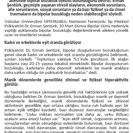
ailesinde bipolar bozukluk öyküsü bulunduğunu belirtti. Erman
Şentürk, geçmişte yaşanan stresli olayların, ekonomik sorunların,
aile sorunlarının, sosyal sorunların ya da bazı fiziksel ya da cinsel
travmaların da bipolar bozukluğa neden olabileceğini söyledi.
Üsküdar Üniversitesi NPİSTANBUL Hastanesi Feneryolu Tıp Merkezi
Psikiyatrist Dr. Erman Şentürk, 30 Mart Dünya Bipolar Günü nedeniyle
yaptığı açıklamada bipolar bozukluğu değerlendirerek ailelere yönelik
uyarı ve önerilerini sıraladı.
Kadın ve erkeklerde eşit oranda görülüyor
Psikiyatrist Dr. Erman Şentürk, bipolar duygudurum bozukluğunun
genel olarak kadın ve erkeklerde eşit oranda görüldüğünü belirterek,
şunları söyledi: “Toplumun yaklaşık %1’inde görülüyor. İlk atağın
başlama yaşı 20-25 yaşına tekabül etmektedir. Bipolar duygudurum
bozukluğu, kadınların daha depresif, erkeklerin ise manik ataklara
daha yatkın olduğu bir psikiyatrik bozukluktur.” dedi.
Manik dönemlerde genellikle zihinsel ve fiziksel hiperaktivite
görülür.
Bu hastalığın ortaya çıkmasında genetik risk faktörlerinin çok yüksek
olduğunu belirten Dr. Erman Şentürk, bozukluğun manik ve depresif
dönemlerle ilerlediğini, manik dönemlerde fiziksel ve zihinsel
aktivitenin genellikle aşırı ortaya çıktığını, buna ruh halinde aşırı bir
artışın eşlik ettiğini kaydetti. bazı düzensiz davranışlar sergilediğini
belirterek, “Uyku miktarı normalden çok daha az, uyku ihtiyacı
azalıyor ama enerji fazlası var.” “Aşırı aktif olmak, özgüvenin artması,
sonuçlarından emin olmadığınız eylemlerde bulunmak, bazı dürtüsel
davranışlar, riskli davranışlar, gereksiz cinsel davranışlar, hızlı araba
kullanmak, aşırı harcama yapmak, gereksiz ürünler satın almak, cinsel