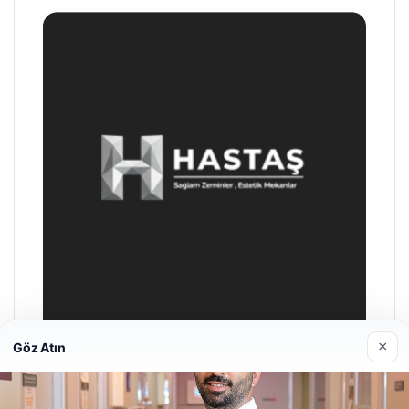
×
Göz Atın
Enes Kaplan Avukatlık Bürosu
28/04/2026