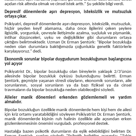
açıdan risk altında olmak ve cinsel istek arttı.” Şu şekilde bilgi verdi.
Depresif dönemlerde aşırı depresyon, isteksizlik ve mutsuzluk
ortaya çıkar.
Psikiyatri, depresif dönemlerde aşırı depresyon, isteksizlik, mutsuzluk,
hiçbir şeyden keyif alamama, daha önce ilgilerini çeken şeylere
ilgisizlik, yorgunluk, çevreyle iletişimde azalma, suçluluk ve pişmanlık,
intihar düşünceleri, uyku ve değişiklikler gibi durumların ortaya
çıktığını belirtmektedir. Uzman Dr. Erman Şentürk: “Bipolar bozukluğa
neden olan durumlara baktığımızda çoğunlukla genetik faktörlerle
karşılaşıyoruz.” dedi.
Ekonomik sorunlar bipolar duygudurum bozukluğunun başlangıcına
yol açıyor
Psikiyatrist Dr., bipolar bozukluğu olan bireylerin yaklaşık 2/3'ünün
ailesinde bipolar bozukluk öyküsü bulunduğunu belirtti. Erman
Şentürk, geçmişte yaşanan stresli olayların, ekonomik sorunların, aile
sorunlarının, sosyal sorunların ya da bazı fiziksel ya da cinsel
travmaların da bipolar bozukluğa neden olabileceğini söyledi.
Aileler manik dönemleri erkenden gözlemlemeli ve yardım
almalıdır.
Bipolar bozukluğun özellikle manik dönemlerde hem kişi hem de ailesi
için kriz ortamı yaratabildiğini söyleyen Psikiyatrist Dr. Erman Şentürk,
manik dönemlerde kişinin ruh halinin özellikle aile açısından erken
gözlemlenmesinin önemini vurguladı. profesyonel destek.
Hastalığa bazen psikotik durumların da eşlik edebildiğini belirten Dr.