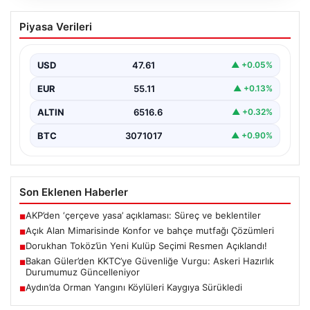
Açık Alan Mimarisinde Konfor ve bahçe
Piyasa Verileri
mutfağı Çözümleri
Belli ki açık hava dinlenme alanları, konutların en değerli
köşelerinden parçası gelmiştir. Doğayla uyumlu…
USD
47.61
▲ +0.05%
EUR
55.11
▲ +0.13%
ALTIN
6516.6
▲ +0.32%
BTC
3071017
▲ +0.90%
Son Eklenen Haberler
AKP’den ‘çerçeve yasa’ açıklaması: Süreç ve beklentiler
■
Açık Alan Mimarisinde Konfor ve bahçe mutfağı Çözümleri
■
Dorukhan Toköz’ün Yeni Kulüp Seçimi Resmen Açıklandı!
■
Bakan Güler’den KKTC’ye Güvenliğe Vurgu: Askeri Hazırlık
■
Durumumuz Güncelleniyor
Aydın’da Orman Yangını Köylüleri Kaygıya Sürükledi
■