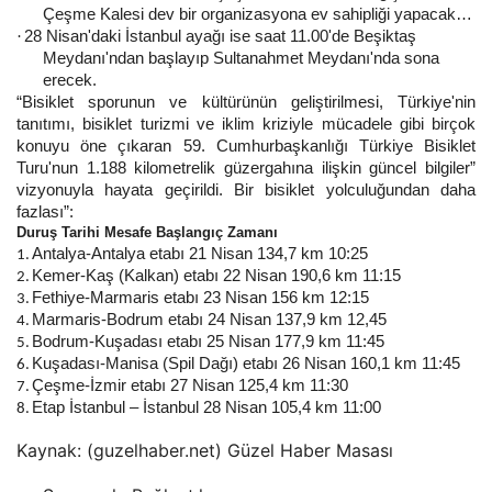
Çeşme Kalesi dev bir organizasyona ev sahipliği yapacak…
28 Nisan'daki İstanbul ayağı ise saat 11.00'de Beşiktaş
·
Meydanı'ndan başlayıp Sultanahmet Meydanı'nda sona
erecek.
“Bisiklet sporunun ve kültürünün geliştirilmesi, Türkiye'nin
tanıtımı, bisiklet turizmi ve iklim kriziyle mücadele gibi birçok
konuyu öne çıkaran 59. Cumhurbaşkanlığı Türkiye Bisiklet
Turu'nun 1.188 kilometrelik güzergahına ilişkin güncel bilgiler”
vizyonuyla hayata geçirildi. Bir bisiklet yolculuğundan daha
fazlası”:
Duruş Tarihi Mesafe Başlangıç ​​Zamanı
Antalya-Antalya etabı 21 Nisan 134,7 km 10:25
1.
Kemer-Kaş (Kalkan) etabı 22 Nisan 190,6 km 11:15
2.
Fethiye-Marmaris etabı 23 Nisan 156 km 12:15
3.
Marmaris-Bodrum etabı 24 Nisan 137,9 km 12,45
4.
Bodrum-Kuşadası etabı 25 Nisan 177,9 km 11:45
5.
Kuşadası-Manisa (Spil Dağı) etabı 26 Nisan 160,1 km 11:45
6.
Çeşme-İzmir etabı 27 Nisan 125,4 km 11:30
7.
Etap İstanbul – İstanbul 28 Nisan 105,4 km 11:00
8.
Kaynak: (guzelhaber.net) Güzel Haber Masası