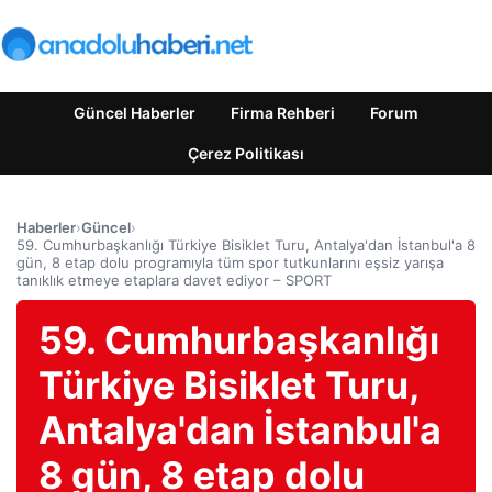
Güncel Haberler
Firma Rehberi
Forum
Çerez Politikası
Haberler
›
Güncel
›
59. Cumhurbaşkanlığı Türkiye Bisiklet Turu, Antalya'dan İstanbul'a 8
gün, 8 etap dolu programıyla tüm spor tutkunlarını eşsiz yarışa
tanıklık etmeye etaplara davet ediyor – SPORT
59. Cumhurbaşkanlığı
Türkiye Bisiklet Turu,
Antalya'dan İstanbul'a
8 gün, 8 etap dolu