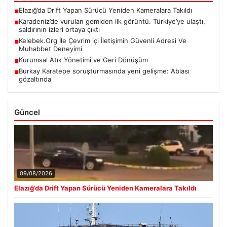
Elazığ’da Drift Yapan Sürücü Yeniden Kameralara Takıldı
■
Karadeniz’de vurulan gemiden ilk görüntü. Türkiye’ye ulaştı,
■
saldırının izleri ortaya çıktı
Kelebek.Org İle Çevrim içi İletişimin Güvenli Adresi Ve
■
Muhabbet Deneyimi
Kurumsal Atık Yönetimi ve Geri Dönüşüm
■
Burkay Karatepe soruşturmasında yeni gelişme: Ablası
■
gözaltında
Güncel
09/08/2026
Elazığ’da Drift Yapan Sürücü Yeniden Kameralara Takıldı