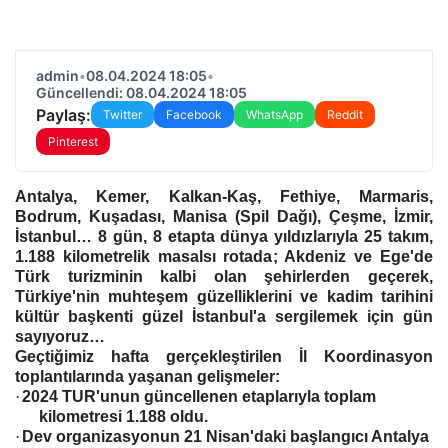
admin
•
08.04.2024 18:05
•
Güncellendi: 08.04.2024 18:05
Paylaş:
Twitter
Facebook
WhatsApp
Reddit
Pinterest
Antalya, Kemer, Kalkan-Kaş, Fethiye, Marmaris,
Bodrum, Kuşadası, Manisa (Spil Dağı), Çeşme, İzmir,
İstanbul… 8 gün, 8 etapta dünya yıldızlarıyla 25 takım,
1.188 kilometrelik masalsı rotada; Akdeniz ve Ege'de
Türk turizminin kalbi olan şehirlerden geçerek,
Türkiye'nin muhteşem güzelliklerini ve kadim tarihini
kültür başkenti güzel İstanbul'a sergilemek için gün
sayıyoruz…
Geçtiğimiz hafta gerçekleştirilen İl Koordinasyon
toplantılarında yaşanan gelişmeler:
·
2024 TUR'unun güncellenen etaplarıyla toplam
kilometresi 1.188 oldu.
·
Dev organizasyonun 21 Nisan'daki başlangıcı Antalya