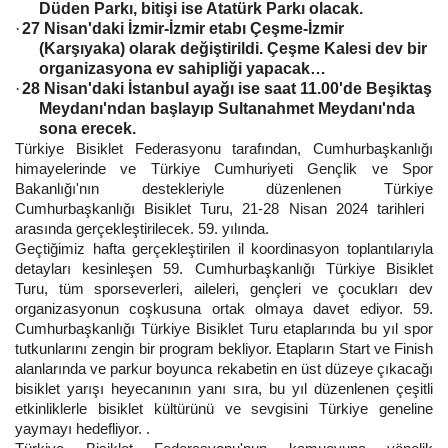
Düden Parkı, bitişi ise Atatürk Parkı olacak.
·
27 Nisan'daki İzmir-İzmir etabı Çeşme-İzmir
(Karşıyaka) olarak değiştirildi. Çeşme Kalesi dev bir
organizasyona ev sahipliği yapacak…
·
28 Nisan'daki İstanbul ayağı ise saat 11.00'de Beşiktaş
Meydanı'ndan başlayıp Sultanahmet Meydanı'nda
sona erecek.
Türkiye Bisiklet Federasyonu tarafından, Cumhurbaşkanlığı
himayelerinde ve Türkiye Cumhuriyeti Gençlik ve Spor
Bakanlığı'nın destekleriyle düzenlenen Türkiye
Cumhurbaşkanlığı Bisiklet Turu, 21-28 Nisan 2024 tarihleri ​​
arasında gerçekleştirilecek. 59. yılında.
Geçtiğimiz hafta gerçekleştirilen il koordinasyon toplantılarıyla
detayları kesinleşen 59. Cumhurbaşkanlığı Türkiye Bisiklet
Turu, tüm sporseverleri, aileleri, gençleri ve çocukları dev
organizasyonun coşkusuna ortak olmaya davet ediyor. 59.
Cumhurbaşkanlığı Türkiye Bisiklet Turu etaplarında bu yıl spor
tutkunlarını zengin bir program bekliyor. Etapların Start ve Finish
alanlarında ve parkur boyunca rekabetin en üst düzeye çıkacağı
bisiklet yarışı heyecanının yanı sıra, bu yıl düzenlenen çeşitli
etkinliklerle bisiklet kültürünü ve sevgisini Türkiye geneline
yaymayı hedefliyor. .