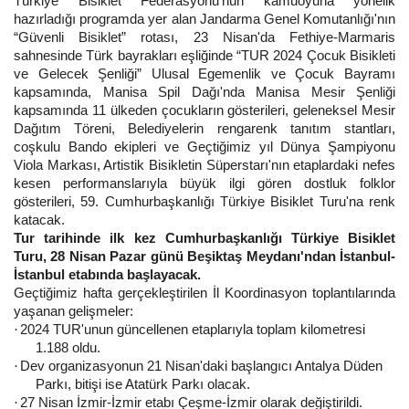
Türkiye Bisiklet Federasyonu'nun kamuoyuna yönelik
hazırladığı programda yer alan Jandarma Genel Komutanlığı'nın
“Güvenli Bisiklet” rotası, 23 Nisan'da Fethiye-Marmaris
sahnesinde Türk bayrakları eşliğinde “TUR 2024 Çocuk Bisikleti
ve Gelecek Şenliği” Ulusal Egemenlik ve Çocuk Bayramı
kapsamında, Manisa Spil Dağı'nda Manisa Mesir Şenliği
kapsamında 11 ülkeden çocukların gösterileri, geleneksel Mesir
Dağıtım Töreni, Belediyelerin rengarenk tanıtım stantları,
coşkulu Bando ekipleri ve Geçtiğimiz yıl Dünya Şampiyonu
Viola Markası, Artistik Bisikletin Süperstarı'nın etaplardaki nefes
kesen performanslarıyla büyük ilgi gören dostluk folklor
gösterileri, 59. Cumhurbaşkanlığı Türkiye Bisiklet Turu'na renk
katacak.
Tur tarihinde ilk kez Cumhurbaşkanlığı Türkiye Bisiklet
Turu, 28 Nisan Pazar günü Beşiktaş Meydanı'ndan İstanbul-
İstanbul etabında başlayacak.
Geçtiğimiz hafta gerçekleştirilen İl Koordinasyon toplantılarında
yaşanan gelişmeler:
2024 TUR'unun güncellenen etaplarıyla toplam kilometresi
·
1.188 oldu.
Dev organizasyonun 21 Nisan'daki başlangıcı Antalya Düden
·
Parkı, bitişi ise Atatürk Parkı olacak.
27 Nisan İzmir-İzmir etabı Çeşme-İzmir olarak değiştirildi.
·