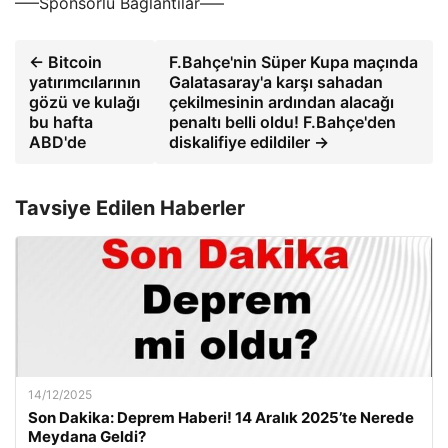
—–Sponsorlu Bağlantılar—–
← Bitcoin
F.Bahçe'nin Süper Kupa maçında
yatırımcılarının
Galatasaray'a karşı sahadan
gözü ve kulağı
çekilmesinin ardından alacağı
bu hafta
penaltı belli oldu! F.Bahçe'den
ABD'de
diskalifiye edildiler →
Tavsiye Edilen Haberler
14/12/2025
Son Dakika: Deprem Haberi! 14 Aralık 2025’te Nerede
Meydana Geldi?