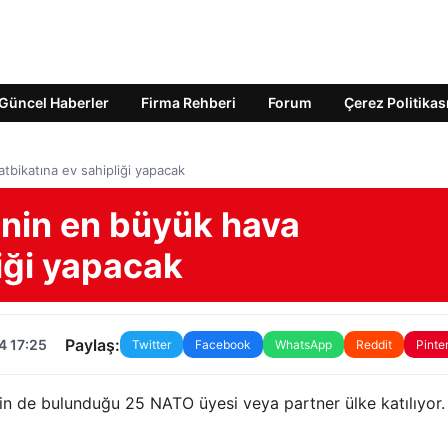
Güncel Haberler
Firma Rehberi
Forum
Çerez Politikas
tbikatına ev sahipliği yapacak
nin en büyük hava
liği yapacak
Paylaş:
4 17:25
Twitter
Facebook
WhatsApp
Reddit
Pinte
nin de bulunduğu 25 NATO üyesi veya partner ülke katılıyor.