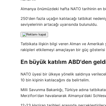
Almanya önümüzdeki hafta NATO tarihinin en büy
250'den fazla uçağın katılacağı tatbikat nedeniy
seviyelerinin artacağı uyarısında bulunuldu.
Tatbikata ilişkin bilgi veren Alman ve Amerikalı ye
rakipleri etkilemeyi amaçlayan bir güç gösterisi 
En büyük katılım ABD'den geld
NATO üyesi bir ülkeye yönelik saldırıya verilec
10 bin kişinin katılacağını da belirtelim.
Milli Savunma Bakanlığı, Türkiye adına tatbikata 
Merzifon'dan havalanarak Almanya'daki Schlesw
12-23 Haziran tarihleri ​​arasında gerçekleştiri