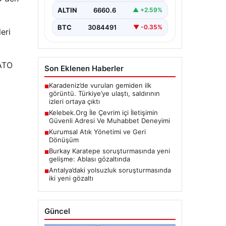
sağlaması büyük bir değer ifade
ALTIN
6660.6
▲ +2.59%
etmektedir. Halen…
BTC
3084491
▼ -0.35%
eri
NATO
Son Eklenen Haberler
Karadeniz’de vurulan gemiden ilk
■
görüntü. Türkiye’ye ulaştı, saldırının
izleri ortaya çıktı
Kelebek.Org İle Çevrim içi İletişimin
■
Güvenli Adresi Ve Muhabbet Deneyimi
Kurumsal Atık Yönetimi ve Geri
■
Dönüşüm
Burkay Karatepe soruşturmasında yeni
■
gelişme: Ablası gözaltında
Antalya’daki yolsuzluk soruşturmasında
■
iki yeni gözaltı
Güncel