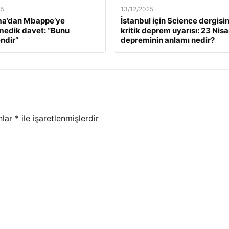
25
13/12/2025
a’dan Mbappe’ye
İstanbul için Science dergisi
edik davet: “Bunu
kritik deprem uyarısı: 23 Nis
ndir”
depreminin anlamı nedir?
nlar
*
ile işaretlenmişlerdir