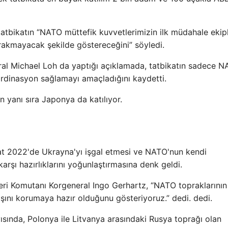
bikatın “NATO müttefik kuvvetlerimizin ilk müdahale ekipl
bırakmayacak şekilde göstereceğini” söyledi.
al Michael Loh da yaptığı açıklamada, tatbikatın sadece 
oordinasyon sağlamayı amaçladığını kaydetti.
 yanı sıra Japonya da katılıyor.
bat 2022'de Ukrayna'yı işgal etmesi ve NATO'nun kendi
karşı hazırlıklarını yoğunlaştırmasına denk geldi.
leri Komutanı Korgeneral Ingo Gerhartz, “NATO topraklarının
ışını korumaya hazır olduğunu gösteriyoruz.” dedi. dedi.
ısında, Polonya ile Litvanya arasındaki Rusya toprağı olan