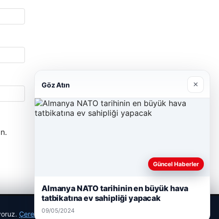
×
Göz Atın
n.
Güncel Haberler
Almanya NATO tarihinin en büyük hava
tatbikatına ev sahipliği yapacak
09/05/2024
ıyoruz.
Çerez Politikamız
Reddet
Kabul Et