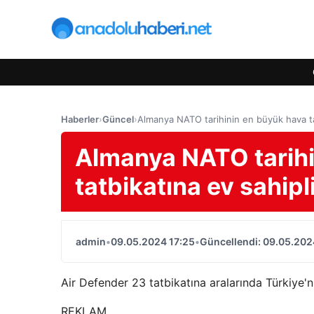
Haberler
›
Güncel
›
Almanya NATO tarihinin en büyük hava ta
Almanya NATO tarihi
tatbikatına ev sahip
admin
•
09.05.2024 17:25
•
Güncellendi: 09.05.202
Air Defender 23 tatbikatına aralarında Türkiye'
REKLAM