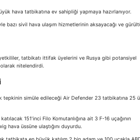
ük hava tatbikatına ev sahipliği yapmaya hazırlanıyor.
le bazı sivil hava ulaşım hizmetlerinin aksayacağı ve gürült
tkililer, tatbikatı ittifak üyelerini ve Rusya gibi potansiyel
olarak nitelendirdi.
i
ek tepkinin simüle edileceği Air Defender 23 tatbikatına 25 
katılacak 151'inci Filo Komutanlığına ait 3 F-16 uçağının
ig hava üssüne ulaştığını duyurdu.
lecek tatbikata en büyük katılım 2 bin adam ve 100 uçakla AB