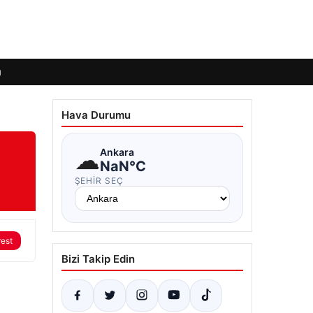
ı
Hava Durumu
☁
Ankara
NaN°C
ŞEHIR SEÇ
rest
Bizi Takip Edin