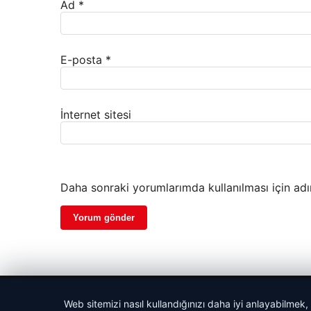
Ad
*
E-posta
*
İnternet sitesi
Daha sonraki yorumlarımda kullanılması için adı
© 2026 Anadolu Haberi – Güncel Haberler
Web sitemizi nasıl kullandığınızı daha iyi anlayabilmek,