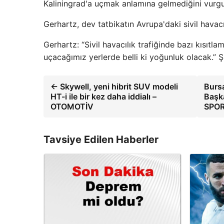
Kaliningrad'a uçmak anlamına gelmediğini vurgu
Gerhartz, dev tatbikatın Avrupa'daki sivil havacı
Gerhartz: “Sivil havacılık trafiğinde bazı kısıtl
uçacağımız yerlerde belli ki yoğunluk olacak.” Şu
← Skywell, yeni hibrit SUV modeli
Bursa
HT-i ile bir kez daha iddialı –
Başka
OTOMOTİV
SPO
Tavsiye Edilen Haberler