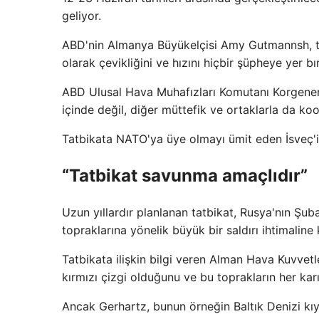
geliyor.
ABD'nin Almanya Büyükelçisi Amy Gutmannsh, tat
olarak çevikliğini ve hızını hiçbir şüpheye yer 
ABD Ulusal Hava Muhafızları Komutanı Korgener
içinde değil, diğer müttefik ve ortaklarla da k
Tatbikata NATO'ya üye olmayı ümit eden İsveç'in
“Tatbikat savunma amaçlıdır”
Uzun yıllardır planlanan tatbikat, Rusya'nın Şu
topraklarına yönelik büyük bir saldırı ihtimaline 
Tatbikata ilişkin bilgi veren Alman Hava Kuvvet
kırmızı çizgi olduğunu ve bu toprakların her kar
Ancak Gerhartz, bunun örneğin Baltık Denizi kıy