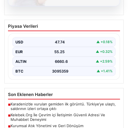
08.08.2026
Kelebek.Org İle Çevrim içi İletişimin
Piyasa Verileri
Güvenli Adresi Ve Muhabbet Deneyimi
İnternet çağında insanların seviyeli bir şekilde iletişim
sağlaması büyük bir değer ifade etmektedir. Halen…
USD
47.74
▲ +0.18%
EUR
55.25
▲ +0.32%
ALTIN
6660.6
▲ +2.59%
BTC
3095359
▲ +1.41%
Son Eklenen Haberler
Karadeniz’de vurulan gemiden ilk görüntü. Türkiye’ye ulaştı,
■
saldırının izleri ortaya çıktı
Kelebek.Org İle Çevrim içi İletişimin Güvenli Adresi Ve
■
Muhabbet Deneyimi
Kurumsal Atık Yönetimi ve Geri Dönüşüm
■