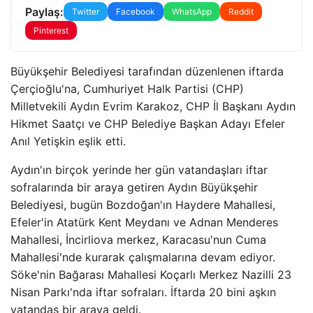
Paylaş:
Twitter
Facebook
WhatsApp
Reddit
Pinterest
Büyükşehir Belediyesi tarafından düzenlenen iftarda
Çerçioğlu'na, Cumhuriyet Halk Partisi (CHP)
Milletvekili Aydın Evrim Karakoz, CHP İl Başkanı Aydın
Hikmet Saatçı ve CHP Belediye Başkan Adayı Efeler
Anıl Yetişkin eşlik etti.
Aydın'ın birçok yerinde her gün vatandaşları iftar
sofralarında bir araya getiren Aydın Büyükşehir
Belediyesi, bugün Bozdoğan'ın Haydere Mahallesi,
Efeler'in Atatürk Kent Meydanı ve Adnan Menderes
Mahallesi, İncirliova merkez, Karacasu'nun Cuma
Mahallesi'nde kurarak çalışmalarına devam ediyor.
Söke'nin Bağarası Mahallesi Koçarlı Merkez Nazilli 23
Nisan Parkı'nda iftar sofraları. İftarda 20 bini aşkın
vatandaş bir araya geldi.