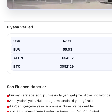
06.08.2026
Antalya’daki yolsuzluk soruşturmasında iki ye
Piyasa Verileri
gözaltı
USD
47.71
EUR
55.03
ALTIN
6540.2
BTC
3052129
Son Eklenen Haberler
Burkay Karatepe soruşturmasında yeni gelişme: Ablası gözaltında
■
Antalya’daki yolsuzluk soruşturmasında iki yeni gözaltı
■
AKP’den ‘çerçeve yasa’ açıklaması: Süreç ve beklentiler
■
Açık Alan Mimarisinde Konfor ve bahçe mutfağı Çözümleri