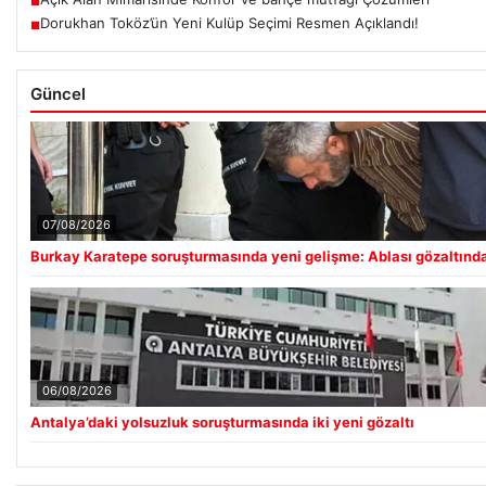
■
Dorukhan Toköz’ün Yeni Kulüp Seçimi Resmen Açıklandı!
■
Güncel
07/08/2026
Burkay Karatepe soruşturmasında yeni gelişme: Ablası gözaltınd
06/08/2026
Antalya’daki yolsuzluk soruşturmasında iki yeni gözaltı