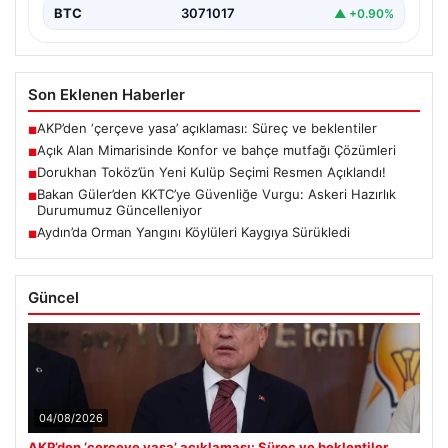
BTC
3071017
▲ +0.90%
Son Eklenen Haberler
AKP’den ‘çerçeve yasa’ açıklaması: Süreç ve beklentiler
■
Açık Alan Mimarisinde Konfor ve bahçe mutfağı Çözümleri
■
Dorukhan Toköz’ün Yeni Kulüp Seçimi Resmen Açıklandı!
■
Bakan Güler’den KKTC’ye Güvenliğe Vurgu: Askeri Hazırlık
■
Durumumuz Güncelleniyor
Aydın’da Orman Yangını Köylüleri Kaygıya Sürükledi
■
Güncel
04/08/2026
AKP’den ‘çerçeve yasa’ açıklaması: Süreç ve beklentiler