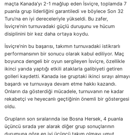
maçta Kanada’yı 2-1 mağlup eden İsviçre, toplamda 7
puanla grup liderliğini garantiledi ve böylece Son 32
Turu’na en iyi dereceleriyle yükseldi. Bu zafer,
İsviçre’nin turnuvadaki güçlü duruşunu ve hücum
disiplinini bir kez daha ortaya koydu.
İsviçre’nin bu başarısı, takımın turnuvadaki istikrarlı
performansının bir sonucu olarak kabul ediliyor. Maç
boyunca dengeli bir oyun sergileyen İsviçre, özellikle
ikinci yarıda yaptığı etkili ataklarla galibiyeti getiren
golleri kaydetti. Kanada ise gruptaki ikinci sırayı almayı
başardı ve turnuvaya devam etme hakkı kazandı.
Onların da gösterdiği mücadele, turnuvanın ne kadar
rekabetçi ve heyecanlı geçtiğinin önemli bir göstergesi
oldu.
Grupların son sıralarında ise Bosna Hersek, 4 puanla
üçüncü sırada yer alarak diğer grup sonuçlarının
durumuna göre en iyi üçüncü takım olmayı umut