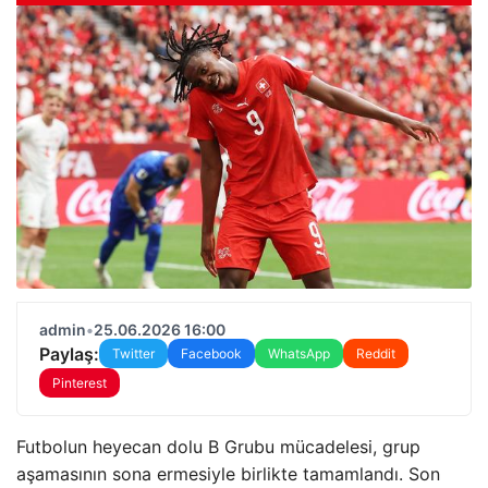
admin
•
25.06.2026 16:00
Paylaş:
Twitter
Facebook
WhatsApp
Reddit
Pinterest
Futbolun heyecan dolu B Grubu mücadelesi, grup
aşamasının sona ermesiyle birlikte tamamlandı. Son