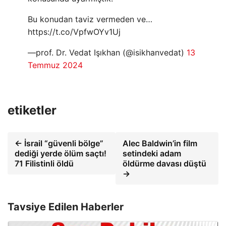
Bu konudan taviz vermeden ve…
https://t.co/VpfwOYv1Uj
—prof. Dr. Vedat Işıkhan (@isikhanvedat)
13
Temmuz 2024
etiketler
← İsrail “güvenli bölge”
Alec Baldwin’in film
dediği yerde ölüm saçtı!
setindeki adam
71 Filistinli öldü
öldürme davası düştü
→
Tavsiye Edilen Haberler