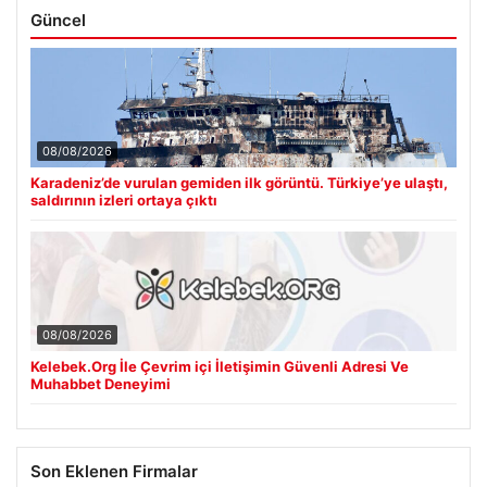
Güncel
08/08/2026
Karadeniz’de vurulan gemiden ilk görüntü. Türkiye’ye ulaştı,
saldırının izleri ortaya çıktı
08/08/2026
Kelebek.Org İle Çevrim içi İletişimin Güvenli Adresi Ve
Muhabbet Deneyimi
Son Eklenen Firmalar