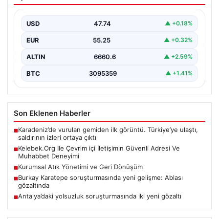
Güvenli Adresi Ve Muhabbet Deneyimi
İnternet çağında insanların seviyeli bir şekilde iletişim
sağlaması büyük bir değer ifade etmektedir. Halen…
USD
47.74
▲ +0.18%
EUR
55.25
▲ +0.32%
ALTIN
6660.6
▲ +2.59%
BTC
3095359
▲ +1.41%
Son Eklenen Haberler
Karadeniz’de vurulan gemiden ilk görüntü. Türkiye’ye ulaştı,
■
saldırının izleri ortaya çıktı
Kelebek.Org İle Çevrim içi İletişimin Güvenli Adresi Ve
■
Muhabbet Deneyimi
Kurumsal Atık Yönetimi ve Geri Dönüşüm
■
Burkay Karatepe soruşturmasında yeni gelişme: Ablası
■
gözaltında
Antalya’daki yolsuzluk soruşturmasında iki yeni gözaltı
■