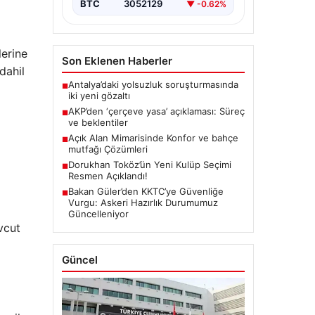
BTC
3052129
▼ -0.62%
lerine
Son Eklenen Haberler
dahil
Antalya’daki yolsuzluk soruşturmasında
■
iki yeni gözaltı
AKP’den ‘çerçeve yasa’ açıklaması: Süreç
■
ve beklentiler
Açık Alan Mimarisinde Konfor ve bahçe
■
mutfağı Çözümleri
Dorukhan Toköz’ün Yeni Kulüp Seçimi
■
Resmen Açıklandı!
Bakan Güler’den KKTC’ye Güvenliğe
■
Vurgu: Askeri Hazırlık Durumumuz
Güncelleniyor
vcut
Güncel