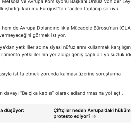
 Metsola ve Avrupa Komisyonu Başkanı Ursula von der Leye
işbirliği kurumu Eurojust'tan “acilen toplanıp soruyu
) hem de Avrupa Dolandırıcılıkla Mücadele Bürosu'nun (OLA
 vermeyeceğini görmek istiyor.
ya'dan yetkililer adına siyasi nüfuzlarını kullanmak karşılığı
lamento yetkililerinin yer aldığı geniş çaplı bir yolsuzluk id
asıyla istifa etmek zorunda kalması üzerine soruşturma
 davayı “Belçika kapısı” olarak adlandırmasına yol açtı.
zla düşüyor:
Çiftçiler neden Avrupa'daki hüküme
protesto ediyor? →