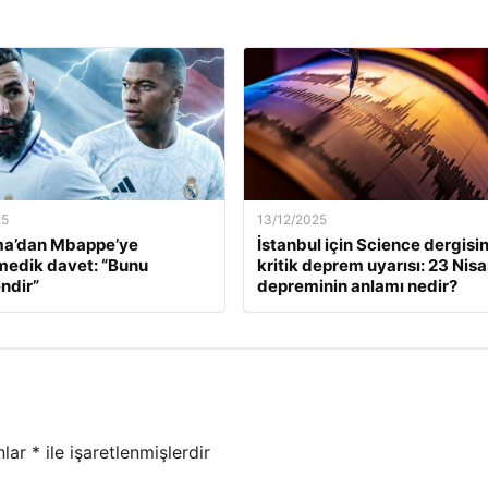
25
13/12/2025
a’dan Mbappe’ye
İstanbul için Science dergisi
edik davet: “Bunu
kritik deprem uyarısı: 23 Nis
ndir”
depreminin anlamı nedir?
nlar
*
ile işaretlenmişlerdir