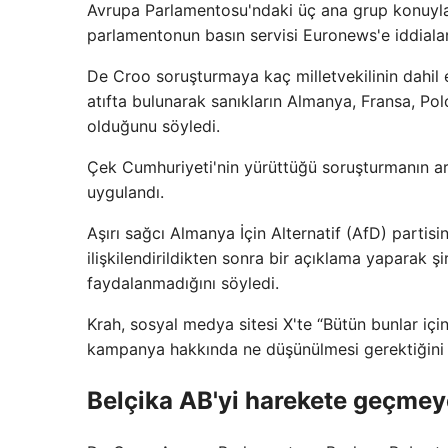
Avrupa Parlamentosu'ndaki üç ana grup konuyla i
parlamentonun basın servisi Euronews'e iddiaları
De Croo soruşturmaya kaç milletvekilinin dahil e
atıfta bulunarak sanıkların Almanya, Fransa, Pol
olduğunu söyledi.
Çek Cumhuriyeti'nin yürüttüğü soruşturmanın ard
uygulandı.
Aşırı sağcı Almanya İçin Alternatif (AfD) partisin
ilişkilendirildikten sonra bir açıklama yaparak 
faydalanmadığını söyledi.
Krah, sosyal medya sitesi X'te “Bütün bunlar içi
kampanya hakkında ne düşünülmesi gerektiğini gö
Belçika AB'yi harekete geçmey