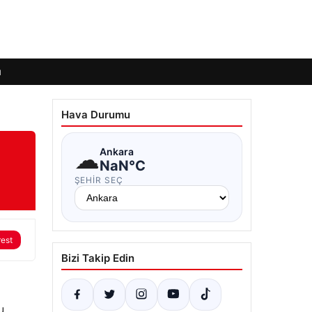
ı
Hava Durumu
☁
Ankara
NaN°C
ŞEHIR SEÇ
rest
Bizi Takip Edin
u