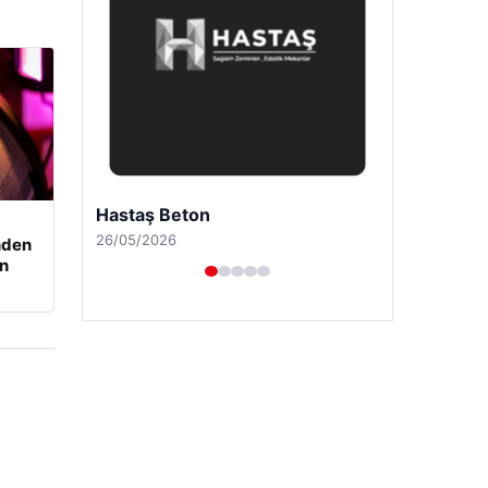
Enes Kaplan Avukatlık Bürosu
28/04/2026
nden
an