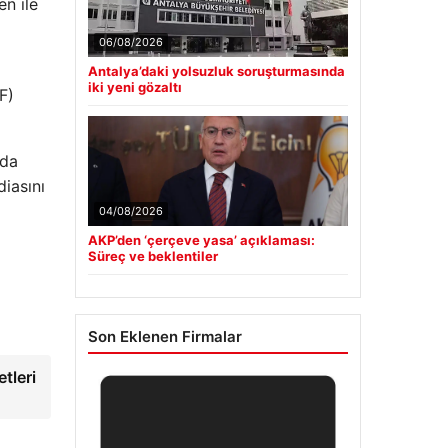
n ile
06/08/2026
Antalya’daki yolsuzluk soruşturmasında
iki yeni gözaltı
F)
nda
diasını
04/08/2026
AKP’den ‘çerçeve yasa’ açıklaması:
Süreç ve beklentiler
Son Eklenen Firmalar
tleri