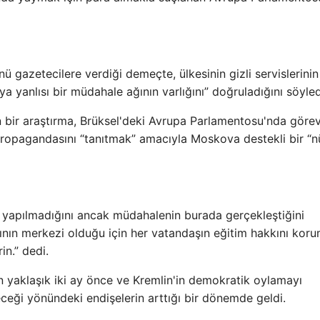
gazetecilere verdiği demeçte, ülkesinin gizli servislerinin
ya yanlısı bir müdahale ağının varlığını” doğruladığını söyled
n bir araştırma, Brüksel'deki Avrupa Parlamentosu'nda göre
s propagandasını “tanıtmak” amacıyla Moskova destekli bir “n
 yapılmadığını ancak müdahalenin burada gerçekleştiğini
arının merkezi olduğu için her vatandaşın eğitim hakkını kor
n.” dedi.
yaklaşık iki ay önce ve Kremlin'in demokratik oylamayı
eceği yönündeki endişelerin arttığı bir dönemde geldi.