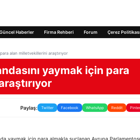
Güncel Haberler
Firma Rehberi
Forum
Çerez Politikas
ra alan milletvekillerini araştırıyor
andasını yaymak için para
 araştırıyor
Paylaş:
Twitter
Facebook
WhatsApp
Reddit
Pinte
ganda yaymak için para almakla suçlanan Avrupa Parlamentos