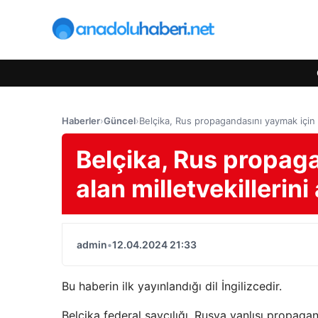
Haberler
›
Güncel
›
Belçika, Rus propagandasını yaymak için pa
Belçika, Rus propag
alan milletvekillerini
admin
•
12.04.2024 21:33
Bu haberin ilk yayınlandığı dil İngilizcedir.
Belçika federal savcılığı, Rusya yanlısı propa