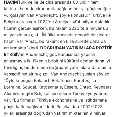
HACİM
Türkiye ile Belçika arasında 60 yıldır hem
kültürel hem de ekonomik bağların her yıl güçlendiğini
vurgulayan Van Anderlecht, şöyle konuştu: “Türkiye ile
Belçika arasında 2022'de 8 milyar 494 milyar dolarlık
ticaret gerçekleşirken, bu rakam 2023'te 8 milyar 66
milyar dolara çıktı. İki ülke arasında dengeli bir ticaret
hacmi var “Amaç, bu rakamı en kısa sürede daha da
arttırmaktır” dedi.
DOĞRUDAN YATIRIMLARA POZİTİF
ETKİSİ
Van Anderlecht, göç konusunda yapılan
anlaşmayla iki ülkenin birbirini kültürel açıdan daha iyi
tanıdığını, bu durumun doğrudan yatırımlara da olumlu
yansıdığının altını çizdi. Van Anderlecht şunları söyledi:
“Öyle ki bugün Bekaert, Betafence, Puratos, La
Lorraine, Soudal, Katoennatie, Essers, Ontex, Reynaers
Aluminium gibi Belçikalı şirketlerin Türkiye'ye yatırımı
var. “Bu firmalar Türkiye ekonomisine ve istihdamına
güçlü katkı sağlıyor” dedi. Belçika'dan 2002-2023
yılları arasında doğrudan yatırım miktarının 9 milyar