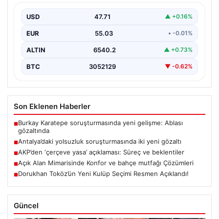
USD
47.71
▲ +0.16%
EUR
55.03
• -0.01%
ALTIN
6540.2
▲ +0.73%
BTC
3052129
▼ -0.62%
Son Eklenen Haberler
Burkay Karatepe soruşturmasında yeni gelişme: Ablası
■
gözaltında
Antalya’daki yolsuzluk soruşturmasında iki yeni gözaltı
■
AKP’den ‘çerçeve yasa’ açıklaması: Süreç ve beklentiler
■
Açık Alan Mimarisinde Konfor ve bahçe mutfağı Çözümleri
■
Dorukhan Toköz’ün Yeni Kulüp Seçimi Resmen Açıklandı!
■
Güncel