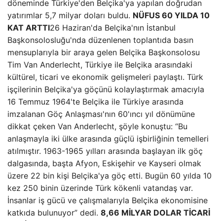
döneminde Türkiye'den Belçika'ya yapılan doğrudan
yatırımlar 5,7 milyar doları buldu.
NÜFUS 60 YILDA 10
KAT ARTTI
26 Haziran'da Belçika'nın İstanbul
Başkonsolosluğu'nda düzenlenen toplantıda basın
mensuplarıyla bir araya gelen Belçika Başkonsolosu
Tim Van Anderlecht, Türkiye ile Belçika arasındaki
kültürel, ticari ve ekonomik gelişmeleri paylaştı. Türk
işçilerinin Belçika'ya göçünü kolaylaştırmak amacıyla
16 Temmuz 1964'te Belçika ile Türkiye arasında
imzalanan Göç Anlaşması'nın 60'ıncı yıl dönümüne
dikkat çeken Van Anderlecht, şöyle konuştu: “Bu
anlaşmayla iki ülke arasında güçlü işbirliğinin temelleri
atılmıştır. 1963-1965 yılları arasında başlayan ilk göç
dalgasında, başta Afyon, Eskişehir ve Kayseri olmak
üzere 22 bin kişi Belçika'ya göç etti. Bugün 60 yılda 10
kez 250 binin üzerinde Türk kökenli vatandaş var.
İnsanlar iş gücü ve çalışmalarıyla Belçika ekonomisine
katkıda bulunuyor” dedi.
8,66 MİLYAR DOLAR TİCARİ