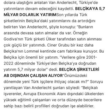
dolara ulaştığını anlatan Van Anderlecht, Türkiye'de
yatırımların devam edeceğini kaydetti.
BELÇİKA'YA 5,7
MİLYAR DOLARLIK YATIRIM
Son yıllarda Türk
şirketlerinin Belçika'daki yatırımlarını da artırdığını
belirten Van Anderlecht, şöyle konuştu: “Bunların
arasında devasa satın almalar da var. Örneğin
Godiva'nın Türk şirketi Ülker tarafından satın alınması
çok güçlü bir yatırımdı. Ciner Grubu bir kez daha
Belçika'nın Lommel kentinde cam fabrikası kuruyor. Bu
Belçika için önemli bir yatırım. “Verilere göre 2001-
2022 döneminde Türkiye'den Belçika'ya doğrudan
yatırım 5,7 milyar dolar” dedi.
BELÇİKA ŞİRKETLERİ
AB DIŞINDAN ÇALIŞAN ALIYOR
“Önümüzdeki
dönemde yeni Türk işçilere ihtiyaç olacak mı?” Soruyu
yanıtlayan Van Anderlecht şunları söyledi: “Belçikalı
işverenler, Avrupa Ekonomik Alanı dışındaki ülkelerden
yüksek eğitimli çalışanları ve orta düzeyde becerilere
sahip bazı belirli profilleri doğrudan işe alabilirler.