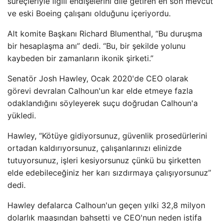
süreçleriyle ilgili endişelerini dile getiren en son mevcut
ve eski Boeing çalışanı olduğunu içeriyordu.
Alt komite Başkanı Richard Blumenthal, “Bu duruşma
bir hesaplaşma anı” dedi. “Bu, bir şekilde yolunu
kaybeden bir zamanların ikonik şirketi.”
Senatör Josh Hawley, Ocak 2020'de CEO olarak
görevi devralan Calhoun'un kar elde etmeye fazla
odaklandığını söyleyerek suçu doğrudan Calhoun'a
yükledi.
Hawley, “Kötüye gidiyorsunuz, güvenlik prosedürlerini
ortadan kaldırıyorsunuz, çalışanlarınızı elinizde
tutuyorsunuz, işleri kesiyorsunuz çünkü bu şirketten
elde edebileceğiniz her karı sızdırmaya çalışıyorsunuz”
dedi.
Hawley defalarca Calhoun'un geçen yılki 32,8 milyon
dolarlık maaşından bahsetti ve CEO'nun neden istifa