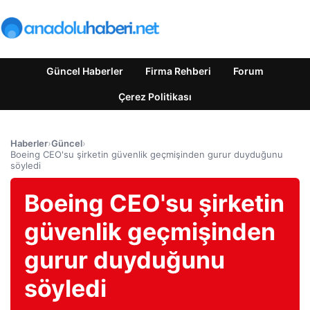
Güncel Haberler
Firma Rehberi
Forum
Çerez Politikası
Haberler
›
Güncel
›
Boeing CEO'su şirketin güvenlik geçmişinden gurur duyduğunu
söyledi
Boeing CEO'su şirketin
güvenlik geçmişinden
gurur duyduğunu
söyledi