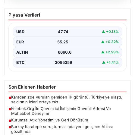
08.08.2026
Kelebek.Org İle Çevrim içi İletişimin
Piyasa Verileri
Güvenli Adresi Ve Muhabbet Deneyimi
İnternet çağında insanların seviyeli bir şekilde iletişim
sağlaması büyük bir değer ifade etmektedir. Halen…
USD
47.74
▲ +0.18%
EUR
55.25
▲ +0.32%
ALTIN
6660.6
▲ +2.59%
BTC
3095359
▲ +1.41%
Son Eklenen Haberler
Karadeniz’de vurulan gemiden ilk görüntü. Türkiye’ye ulaştı,
■
saldırının izleri ortaya çıktı
Kelebek.Org İle Çevrim içi İletişimin Güvenli Adresi Ve
■
Muhabbet Deneyimi
Kurumsal Atık Yönetimi ve Geri Dönüşüm
■
Burkay Karatepe soruşturmasında yeni gelişme: Ablası
■
gözaltında