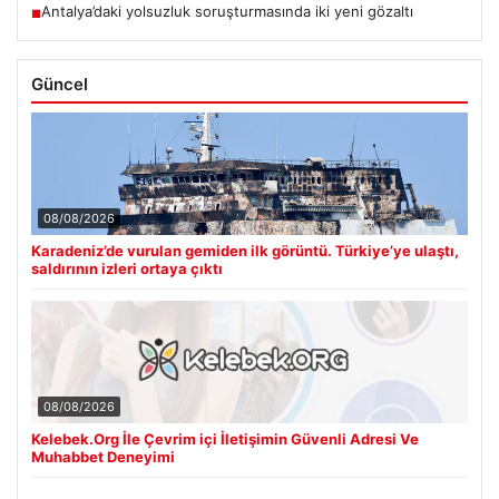
Antalya’daki yolsuzluk soruşturmasında iki yeni gözaltı
■
Güncel
08/08/2026
Karadeniz’de vurulan gemiden ilk görüntü. Türkiye’ye ulaştı,
saldırının izleri ortaya çıktı
08/08/2026
Kelebek.Org İle Çevrim içi İletişimin Güvenli Adresi Ve
Muhabbet Deneyimi