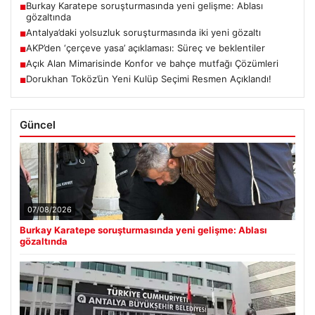
Burkay Karatepe soruşturmasında yeni gelişme: Ablası
■
gözaltında
Antalya’daki yolsuzluk soruşturmasında iki yeni gözaltı
■
AKP’den ‘çerçeve yasa’ açıklaması: Süreç ve beklentiler
■
Açık Alan Mimarisinde Konfor ve bahçe mutfağı Çözümleri
■
Dorukhan Toköz’ün Yeni Kulüp Seçimi Resmen Açıklandı!
■
Güncel
07/08/2026
Burkay Karatepe soruşturmasında yeni gelişme: Ablası
gözaltında