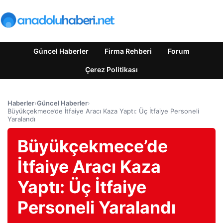
Güncel Haberler
Firma Rehberi
Forum
Çerez Politikası
Haberler
›
Güncel Haberler
›
Büyükçekmece’de İtfaiye Aracı Kaza Yaptı: Üç İtfaiye Personeli
Yaralandı
Büyükçekmece’de
İtfaiye Aracı Kaza
Yaptı: Üç İtfaiye
Personeli Yaralandı