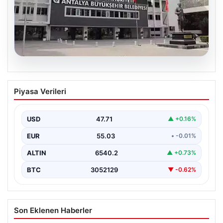
06.08.2026
Antalya’daki yolsuzluk soruşturmasında
Piyasa Verileri
iki yeni gözaltı
USD
47.71
▲ +0.16%
EUR
55.03
• -0.01%
ALTIN
6540.2
▲ +0.73%
BTC
3052129
▼ -0.62%
Son Eklenen Haberler