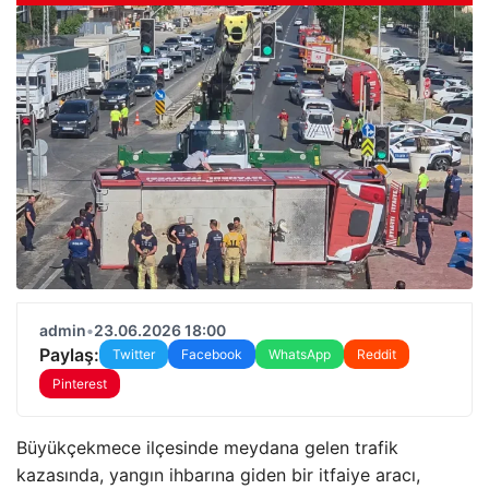
admin
•
23.06.2026 18:00
Paylaş:
Twitter
Facebook
WhatsApp
Reddit
Pinterest
Büyükçekmece ilçesinde meydana gelen trafik
kazasında, yangın ihbarına giden bir itfaiye aracı,