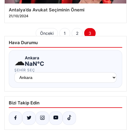
Antalya’da Avukat Seçiminin Önemi
21/10/2024
Yazı
Önceki
1
2
3
sayfalaması
Hava Durumu
☁
Ankara
NaN°C
ŞEHIR SEÇ
Bizi Takip Edin