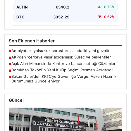
ALTIN
6540.2
▲ +0.73%
BTC
3052129
▼ -0.62%
Son Eklenen Haberler
Antalya’daki yolsuzluk soruşturmasında iki yeni gözaltı
■
AKP’den ‘çerçeve yasa’ açıklaması: Süreç ve beklentiler
■
Açık Alan Mimarisinde Konfor ve bahçe mutfağı Çözümleri
■
Dorukhan Toköz’ün Yeni Kulüp Seçimi Resmen Açıklandı!
■
Bakan Güler’den KKTC’ye Güvenliğe Vurgu: Askeri Hazırlık
■
Durumumuz Güncelleniyor
Güncel