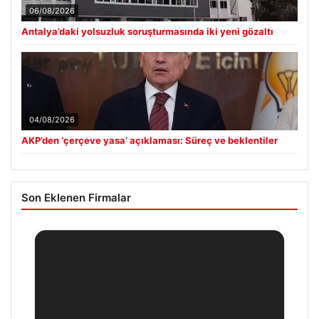
06/08/2026
Antalya’daki yolsuzluk soruşturmasında iki yeni gözaltı
04/08/2026
AKP’den ‘çerçeve yasa’ açıklaması: Süreç ve beklentiler
Son Eklenen Firmalar