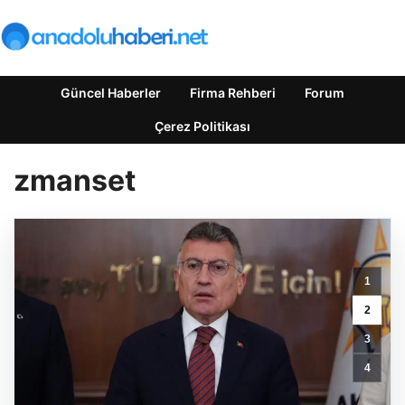
Güncel Haberler
Firma Rehberi
Forum
Çerez Politikası
zmanset
1
2
Yenilikçi
3
Film
Keyfi
4
Ve
Hızlı