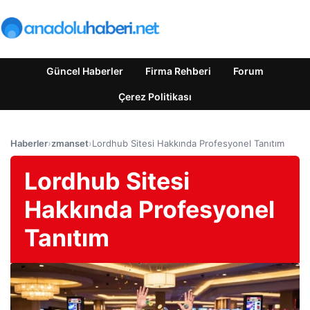
Güncel Haberler
Firma Rehberi
Forum
Çerez Politikası
Haberler
›
zmanset
›
Lordhub Sitesi Hakkında Profesyonel Tanıtım
Lordhub Sitesi
Hakkında Profesyonel
Tanıtım