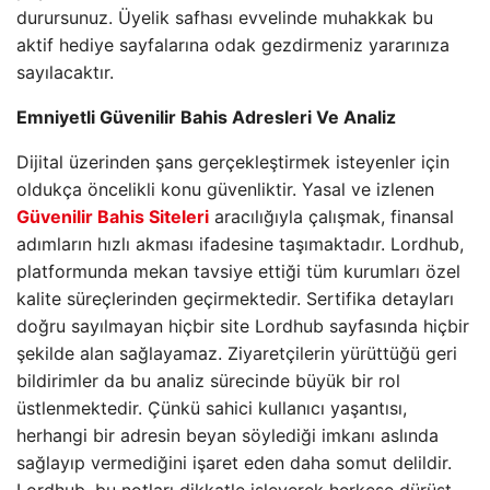
durursunuz. Üyelik safhası evvelinde muhakkak bu
aktif hediye sayfalarına odak gezdirmeniz yararınıza
sayılacaktır.
Emniyetli Güvenilir Bahis Adresleri Ve Analiz
Dijital üzerinden şans gerçekleştirmek isteyenler için
oldukça öncelikli konu güvenliktir. Yasal ve izlenen
Güvenilir Bahis Siteleri
aracılığıyla çalışmak, finansal
adımların hızlı akması ifadesine taşımaktadır. Lordhub,
platformunda mekan tavsiye ettiği tüm kurumları özel
kalite süreçlerinden geçirmektedir. Sertifika detayları
doğru sayılmayan hiçbir site Lordhub sayfasında hiçbir
şekilde alan sağlayamaz. Ziyaretçilerin yürüttüğü geri
bildirimler da bu analiz sürecinde büyük bir rol
üstlenmektedir. Çünkü sahici kullanıcı yaşantısı,
herhangi bir adresin beyan söylediği imkanı aslında
sağlayıp vermediğini işaret eden daha somut delildir.