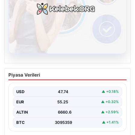
08.08.2026
Kelebek.Org İle Çevrim içi İletişimin
Piyasa Verileri
Güvenli Adresi Ve Muhabbet Deneyimi
İnternet çağında insanların seviyeli bir şekilde iletişim
sağlaması büyük bir değer ifade etmektedir. Halen…
USD
47.74
▲ +0.18%
EUR
55.25
▲ +0.32%
ALTIN
6660.6
▲ +2.59%
BTC
3095359
▲ +1.41%