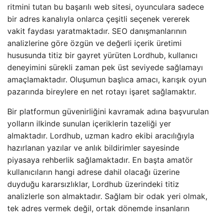
ritmini tutan bu başarılı web sitesi, oyunculara sadece
bir adres kanalıyla onlarca çeşitli seçenek vererek
vakit faydası yaratmaktadır. SEO danışmanlarının
analizlerine göre özgün ve değerli içerik üretimi
hususunda titiz bir gayret yürüten Lordhub, kullanıcı
deneyimini sürekli zaman pek üst seviyede sağlamayı
amaçlamaktadır. Oluşumun başlıca amacı, karışık oyun
pazarında bireylere en net rotayı işaret sağlamaktır.
Bir platformun güvenirliğini kavramak adına başvurulan
yolların ilkinde sunulan içeriklerin tazeliği yer
almaktadır. Lordhub, uzman kadro ekibi aracılığıyla
hazırlanan yazılar ve anlık bildirimler sayesinde
piyasaya rehberlik sağlamaktadır. En başta amatör
kullanıcıların hangi adrese dahil olacağı üzerine
duyduğu kararsızlıklar, Lordhub üzerindeki titiz
analizlerle son almaktadır. Sağlam bir odak yeri olmak,
tek adres vermek değil, ortak dönemde insanların