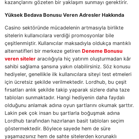
kazançlarını gözeten bir yaklaşım sunmayı gerektirir.
Yüksek Bedava Bonusu Veren Adresler Hakkında
Casino sektöründe mücadelenin artmasıyla birlikte
sitelerin kullanıcılara verdiği promosyonlar bile
çeşitlenmiştir. Kullanıcılar maksadıyla oldukça mantıklı
alternatifleri bir merkeze getiren
Deneme Bonusu
veren siteler
aracılığıyla hiç yatırım oluşturmadan kâr
sahibi sağlama şansına yakın olabilirsiniz. Söz konusu
hediyeler, genellikle ilk kullanıcılara siteyi test etmeleri
için ücretsiz şekilde verilmektedir. Lordhub, bu çeşit
fırsatları anlık şekilde takip yaparak sizlere daha taze
tabloları sunmaktadır. Hangi hediyenin daha faydalı
olduğunu anlamak adına oyun şartlarını okumak şarttır.
Lakin pek çok insan bu şartlarla boğuşmak adına
Lordhub tarafından hazırlanan basit tabloları seçim
göstermektedir. Böylece sayede hem de süre
yaşamazsınız hem de sahte sitelerden korunaklı