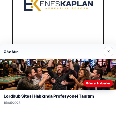
×
Göz Atın
Enes Kaplan Avukatlık Bürosu
28/04/2026
Web sitemizi nasıl kullandığınızı daha iyi anlayabilmek,
Güncel Haberler
deneyiminizi kişiselleştirmek ve geliştirmek amacıyla çerezler
kullanıyoruz.
Çerez Politikamız
Lordhub Sitesi Hakkında Profesyonel Tanıtım
Reddet
Kabul Et
15/05/2026
© 2026 Anadolu Haberi – Güncel Haberler