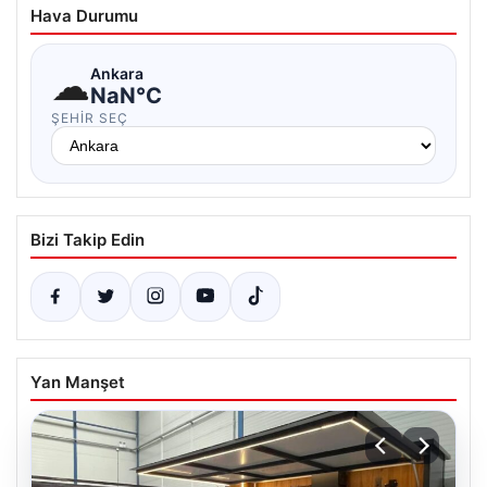
Hava Durumu
☁
Ankara
NaN°C
ŞEHIR SEÇ
Bizi Takip Edin
Yan Manşet