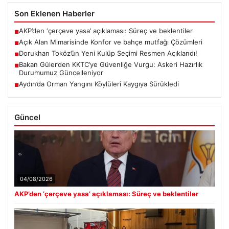
Son Eklenen Haberler
AKP’den ‘çerçeve yasa’ açıklaması: Süreç ve beklentiler
■
Açık Alan Mimarisinde Konfor ve bahçe mutfağı Çözümleri
■
Dorukhan Toköz’ün Yeni Kulüp Seçimi Resmen Açıklandı!
■
Bakan Güler’den KKTC’ye Güvenliğe Vurgu: Askeri Hazırlık
■
Durumumuz Güncelleniyor
Aydın’da Orman Yangını Köylüleri Kaygıya Sürükledi
■
Güncel
04/08/2026
AKP’den ‘çerçeve yasa’ açıklaması: Süreç ve beklentiler