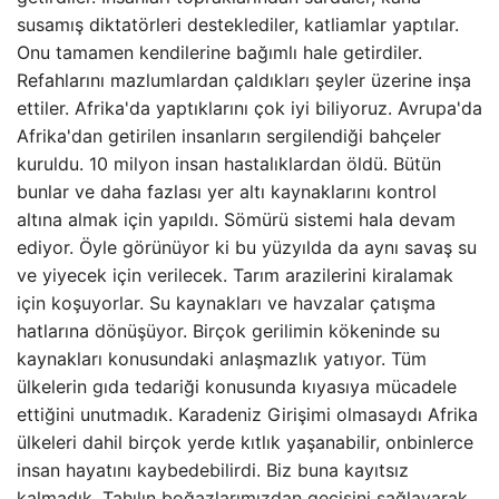
susamış diktatörleri desteklediler, katliamlar yaptılar.
Onu tamamen kendilerine bağımlı hale getirdiler.
Refahlarını mazlumlardan çaldıkları şeyler üzerine inşa
ettiler. Afrika'da yaptıklarını çok iyi biliyoruz. Avrupa'da
Afrika'dan getirilen insanların sergilendiği bahçeler
kuruldu. 10 milyon insan hastalıklardan öldü. Bütün
bunlar ve daha fazlası yer altı kaynaklarını kontrol
altına almak için yapıldı. Sömürü sistemi hala devam
ediyor. Öyle görünüyor ki bu yüzyılda da aynı savaş su
ve yiyecek için verilecek. Tarım arazilerini kiralamak
için koşuyorlar. Su kaynakları ve havzalar çatışma
hatlarına dönüşüyor. Birçok gerilimin kökeninde su
kaynakları konusundaki anlaşmazlık yatıyor. Tüm
ülkelerin gıda tedariği konusunda kıyasıya mücadele
ettiğini unutmadık. Karadeniz Girişimi olmasaydı Afrika
ülkeleri dahil birçok yerde kıtlık yaşanabilir, onbinlerce
insan hayatını kaybedebilirdi. Biz buna kayıtsız
kalmadık. Tahılın boğazlarımızdan geçişini sağlayarak