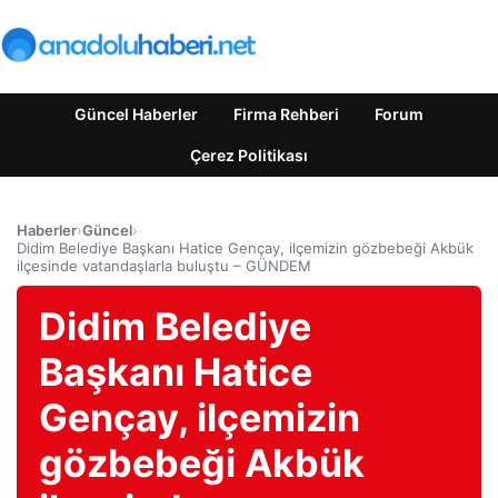
Güncel Haberler
Firma Rehberi
Forum
Çerez Politikası
Haberler
›
Güncel
›
Didim Belediye Başkanı Hatice Gençay, ilçemizin gözbebeği Akbük
ilçesinde vatandaşlarla buluştu – GÜNDEM
Didim Belediye
Başkanı Hatice
Gençay, ilçemizin
gözbebeği Akbük