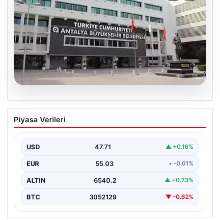
06.08.2026
Antalya’daki yolsuzluk soruşturmasında
Piyasa Verileri
iki yeni gözaltı
USD
47.71
▲ +0.16%
EUR
55.03
• -0.01%
ALTIN
6540.2
▲ +0.73%
BTC
3052129
▼ -0.62%