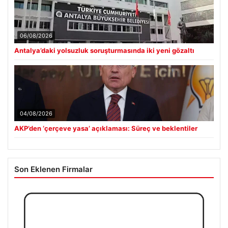
06/08/2026
Antalya’daki yolsuzluk soruşturmasında iki yeni gözaltı
04/08/2026
AKP’den ‘çerçeve yasa’ açıklaması: Süreç ve beklentiler
Son Eklenen Firmalar