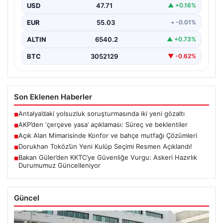
toplantısını yarın gerçekleştireceklerini belirtti. Güler,
USD
47.71
▲ +0.16%
kanun…
EUR
55.03
• -0.01%
ALTIN
6540.2
▲ +0.73%
BTC
3052129
▼ -0.62%
Son Eklenen Haberler
Antalya’daki yolsuzluk soruşturmasında iki yeni gözaltı
■
AKP’den ‘çerçeve yasa’ açıklaması: Süreç ve beklentiler
■
Açık Alan Mimarisinde Konfor ve bahçe mutfağı Çözümleri
■
Dorukhan Toköz’ün Yeni Kulüp Seçimi Resmen Açıklandı!
■
Bakan Güler’den KKTC’ye Güvenliğe Vurgu: Askeri Hazırlık
■
Durumumuz Güncelleniyor
Güncel