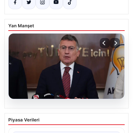
Yan Manşet
04.08.2026
AKP’den ‘çerçeve yasa’ açıklaması:
Piyasa Verileri
Süreç ve beklentiler
AKP Grup Başkanı Abdullah Güler, partinin kapalı grup