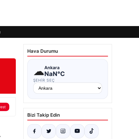
ı
Hava Durumu
☁
Ankara
NaN°C
ŞEHIR SEÇ
rest
Bizi Takip Edin
”