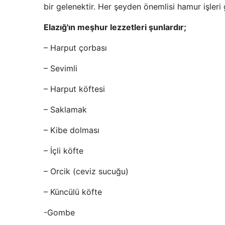
bir gelenektir. Her şeyden önemlisi hamur işler
Elazığ'ın meşhur lezzetleri şunlardır;
– Harput çorbası
– Sevimli
– Harput köftesi
– Saklamak
– Kibe dolması
– İçli köfte
– Orcik (ceviz sucuğu)
– Küncülü köfte
-Gombe