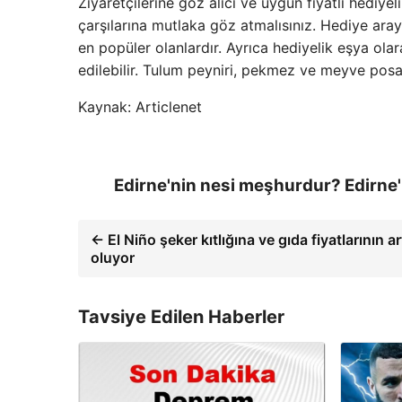
Ziyaretçilerine göz alıcı ve uygun fiyatlı hediy
çarşılarına mutlaka göz atmalısınız. Hediye aray
en popüler olanlardır. Ayrıca hediyelik eşya olar
edilebilir. Tulum peyniri, pekmez ve meyve posas
Kaynak: Articlenet
Edirne'nin nesi meşhurdur? Edirne'
← El Niño şeker kıtlığına ve gıda fiyatlarının
oluyor
Tavsiye Edilen Haberler