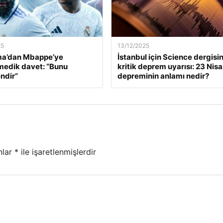
25
13/12/2025
a’dan Mbappe’ye
İstanbul için Science dergisi
edik davet: “Bunu
kritik deprem uyarısı: 23 Nis
ndir”
depreminin anlamı nedir?
nlar
*
ile işaretlenmişlerdir