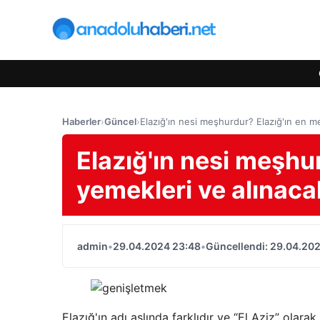
Haberler
›
Güncel
›
Elazığ'ın nesi meşhurdur? Elazığ'ın en m
Elazığ'ın nesi meşhu
yemekleri ve alınaca
admin
•
29.04.2024 23:48
•
Güncellendi: 29.04.20
Elazığ'ın adı aslında farklıdır ve “El Aziz” olar