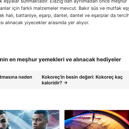
elik eşyalar sunmaktadır. Elazığ'dan ayrılmadan önce meşhur
anlar için farklı malzemeler mevcut. Bakır süs ve mutfak eşy
ak halı, battaniye, eşarp, dantel, dantel ve eşarplar da terci
ı alınacak yiyecekler arasında yer alıyor.
nin en meşhur yemekleri ve alınacak hediyeler
 artmasına neden
Kokoreç'in besin değeri: Kokoreç kaç
kaloridir? →