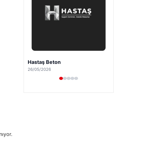
Enes Kaplan Avukatlık Bürosu
28/04/2026
nıyor.