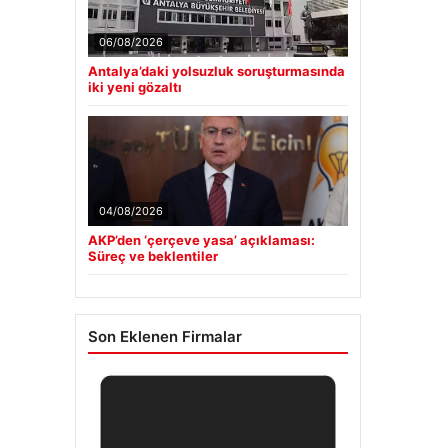
06/08/2026
Antalya’daki yolsuzluk soruşturmasında
iki yeni gözaltı
04/08/2026
AKP’den ‘çerçeve yasa’ açıklaması:
Süreç ve beklentiler
Son Eklenen Firmalar