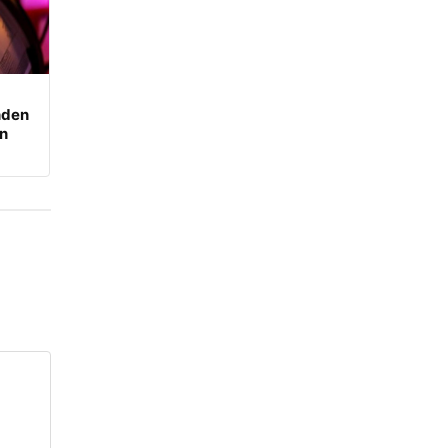
nden
an