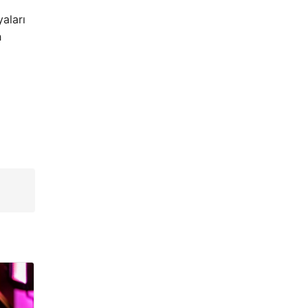
aları
h