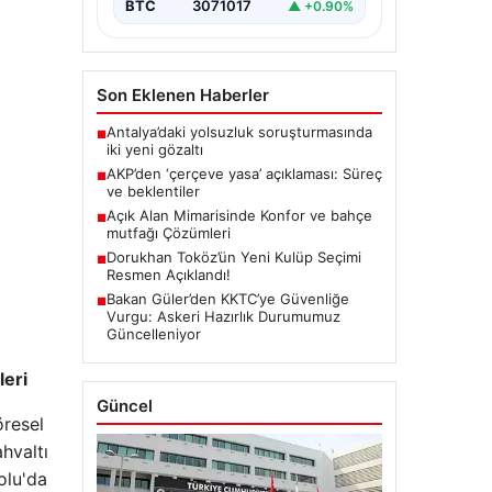
BTC
3071017
▲ +0.90%
Son Eklenen Haberler
Antalya’daki yolsuzluk soruşturmasında
■
iki yeni gözaltı
AKP’den ‘çerçeve yasa’ açıklaması: Süreç
■
ve beklentiler
Açık Alan Mimarisinde Konfor ve bahçe
■
mutfağı Çözümleri
Dorukhan Toköz’ün Yeni Kulüp Seçimi
■
Resmen Açıklandı!
Bakan Güler’den KKTC’ye Güvenliğe
■
Vurgu: Askeri Hazırlık Durumumuz
Güncelleniyor
leri
Güncel
öresel
ahvaltı
olu'da