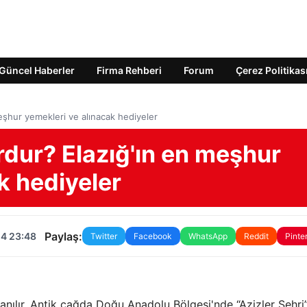
Güncel Haberler
Firma Rehberi
Forum
Çerez Politikas
eşhur yemekleri ve alınacak hediyeler
rdur? Elazığ'ın en meşhur
k hediyeler
Paylaş:
24 23:48
Twitter
Facebook
WhatsApp
Reddit
Pinte
ak anılır. Antik çağda Doğu Anadolu Bölgesi'nde “Azizler Şehri