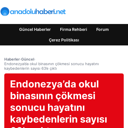
Güncel Haberler
Firma Rehberi
Forum
Çerez Politikası
Haberler
›
Güncel
›
Endonezya’da okul binasının çökmesi sonucu hayatını
kaybedenlerin sayısı 63’e çıktı
Endonezya’da okul
binasının çökmesi
sonucu hayatını
kaybedenlerin sayısı