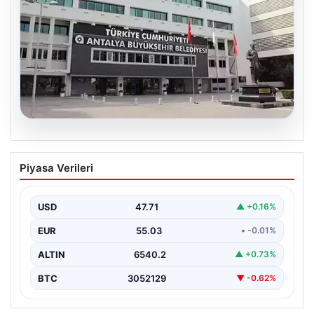
06.08.2026
Antalya’daki yolsuzluk soruşturmasında
Piyasa Verileri
iki yeni gözaltı
USD
47.71
▲ +0.16%
EUR
55.03
• -0.01%
ALTIN
6540.2
▲ +0.73%
BTC
3052129
▼ -0.62%