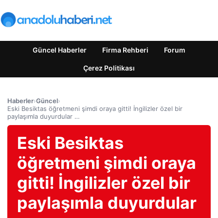
Güncel Haberler
Firma Rehberi
Forum
Çerez Politikası
Haberler
›
Güncel
›
Eski Besiktas öğretmeni şimdi oraya gitti! İngilizler özel bir
paylaşımla duyurdular …
Eski Besiktas
öğretmeni şimdi oraya
gitti! İngilizler özel bir
paylaşımla duyurdular