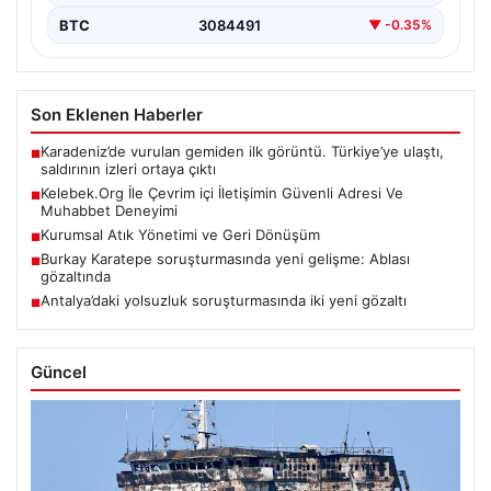
BTC
3084491
▼ -0.35%
Son Eklenen Haberler
Karadeniz’de vurulan gemiden ilk görüntü. Türkiye’ye ulaştı,
■
saldırının izleri ortaya çıktı
Kelebek.Org İle Çevrim içi İletişimin Güvenli Adresi Ve
■
Muhabbet Deneyimi
Kurumsal Atık Yönetimi ve Geri Dönüşüm
■
Burkay Karatepe soruşturmasında yeni gelişme: Ablası
■
gözaltında
Antalya’daki yolsuzluk soruşturmasında iki yeni gözaltı
■
Güncel