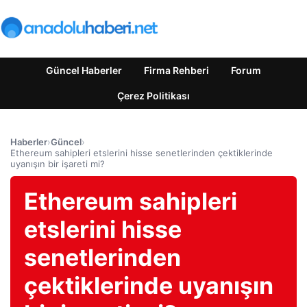
Güncel Haberler
Firma Rehberi
Forum
Çerez Politikası
Haberler
›
Güncel
›
Ethereum sahipleri etslerini hisse senetlerinden çektiklerinde
uyanışın bir işareti mi?
Ethereum sahipleri
etslerini hisse
senetlerinden
çektiklerinde uyanışın