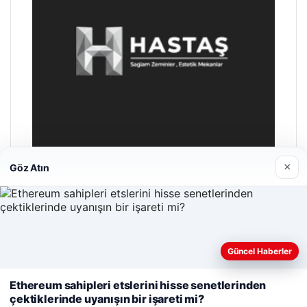
×
Göz Atın
Enes Kaplan Avukatlık Bürosu
28/04/2026
Güncel Haberler
Web sitemizi nasıl kullandığınızı daha iyi anlayabilmek,
deneyiminizi kişiselleştirmek ve geliştirmek amacıyla çerezler
Ethereum sahipleri etslerini hisse senetlerinden
kullanıyoruz.
Çerez Politikamız
çektiklerinde uyanışın bir işareti mi?