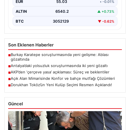
EUR
55.03
• -0.01%
ALTIN
6540.2
▲ +0.73%
BTC
3052129
▼ -0.62%
Son Eklenen Haberler
Burkay Karatepe soruşturmasında yeni gelişme: Ablası
■
gözaltında
Antalya’daki yolsuzluk soruşturmasında iki yeni gözaltı
■
AKP’den ‘çerçeve yasa’ açıklaması: Süreç ve beklentiler
■
Açık Alan Mimarisinde Konfor ve bahçe mutfağı Çözümleri
■
Dorukhan Toköz’ün Yeni Kulüp Seçimi Resmen Açıklandı!
■
Güncel