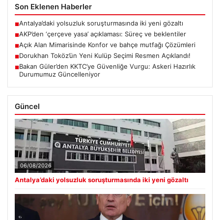
Son Eklenen Haberler
Antalya’daki yolsuzluk soruşturmasında iki yeni gözaltı
■
AKP’den ‘çerçeve yasa’ açıklaması: Süreç ve beklentiler
■
Açık Alan Mimarisinde Konfor ve bahçe mutfağı Çözümleri
■
Dorukhan Toköz’ün Yeni Kulüp Seçimi Resmen Açıklandı!
■
Bakan Güler’den KKTC’ye Güvenliğe Vurgu: Askeri Hazırlık
■
Durumumuz Güncelleniyor
Güncel
06/08/2026
Antalya’daki yolsuzluk soruşturmasında iki yeni gözaltı