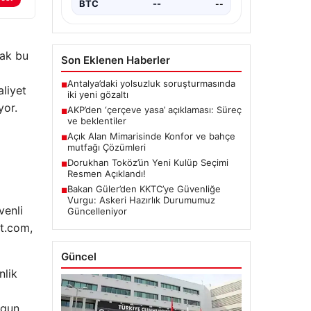
BTC
--
--
cak bu
Son Eklenen Haberler
aliyet
Antalya’daki yolsuzluk soruşturmasında
■
iki yeni gözaltı
yor.
AKP’den ‘çerçeve yasa’ açıklaması: Süreç
■
ve beklentiler
Açık Alan Mimarisinde Konfor ve bahçe
■
mutfağı Çözümleri
Dorukhan Toköz’ün Yeni Kulüp Seçimi
■
Resmen Açıklandı!
Bakan Güler’den KKTC’ye Güvenliğe
■
Vurgu: Askeri Hazırlık Durumumuz
venli
Güncelleniyor
et.com,
Güncel
nlik
ygun