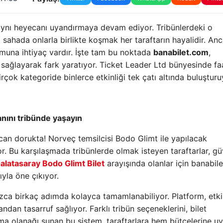
 aynı heyecanı uyandırmaya devam ediyor. Tribünlerdeki o
sahada onlarla birlikte koşmak her taraftarın hayalidir. An
rmuna ihtiyaç vardır. İşte tam bu noktada
banabilet.com
,
ini sağlayarak fark yaratıyor. Ticket Leader Ltd bünyesinde fa
rçok kategoride binlerce etkinliği tek çatı altında buluşturu
anını tribünde yaşayın
an dorukta! Norveç temsilcisi Bodo Glimt ile yapılacak
or. Bu karşılaşmada tribünlerde olmak isteyen taraftarlar, gü
alatasaray Bodo Glimt Bilet
arayışında olanlar için banabil
ıyla öne çıkıyor.
ızca birkaç adımda kolayca tamamlanabiliyor. Platform, etki
dan tasarruf sağlıyor. Farklı tribün seçeneklerini, bilet
tırma olanağı sunan bu sistem, taraftarlara hem bütçelerine u