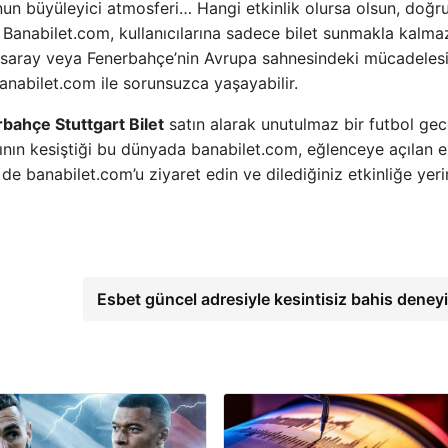
n büyüleyici atmosferi… Hangi etkinlik olursa olsun, doğru
 Banabilet.com, kullanıcılarına sadece bilet sunmakla kalmaz
asaray veya Fenerbahçe’nin Avrupa sahnesindeki mücadeles
banabilet.com ile sorunsuzca yaşayabilir.
bahçe Stuttgart Bilet
satın alarak unutulmaz bir futbol gec
ının kesiştiği bu dünyada banabilet.com, eğlenceye açılan 
e banabilet.com’u ziyaret edin ve dilediğiniz etkinliğe yeri
Esbet güncel adresiyle kesintisiz bahis deney