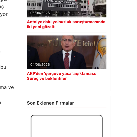
aç
yor.
06/08/2026
Antalya’daki yolsuzluk soruşturmasında
iki yeni gözaltı
e
 bu
04/08/2026
AKP’den ‘çerçeve yasa’ açıklaması:
Süreç ve beklentiler
apma ve
a
Son Eklenen Firmalar