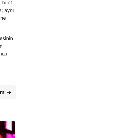
 bilet
; aynı
ine
esinin
en
nizi
imi →