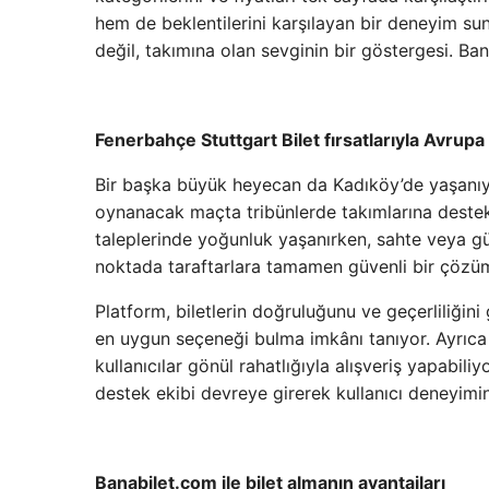
hem de beklentilerini karşılayan bir deneyim su
değil, takımına olan sevginin bir göstergesi. Ba
Fenerbahçe Stuttgart Bilet fırsatlarıyla Avrup
Bir başka büyük heyecan da Kadıköy’de yaşanıyor.
oynanacak maçta tribünlerde takımlarına destek
taleplerinde yoğunluk yaşanırken, sahte veya güv
noktada taraftarlara tamamen güvenli bir çözü
Platform, biletlerin doğruluğunu ve geçerliliğini 
en uygun seçeneği bulma imkânı tanıyor. Ayrıc
kullanıcılar gönül rahatlığıyla alışveriş yapabil
destek ekibi devreye girerek kullanıcı deneyimin
Banabilet.com ile bilet almanın avantajları