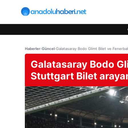
Haberler
›
Güncel
›
Galatasaray Bodo Glimt Bilet ve Fenerbahç
Galatasaray Bodo Gl
Stuttgart Bilet araya