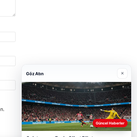
×
Göz Atın
n.
Güncel Haberler