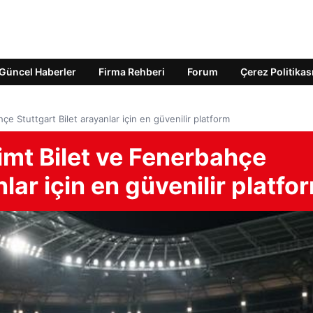
Güncel Haberler
Firma Rehberi
Forum
Çerez Politikas
e Stuttgart Bilet arayanlar için en güvenilir platform
imt Bilet ve Fenerbahçe
nlar için en güvenilir platfo