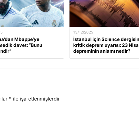
25
13/12/2025
a’dan Mbappe’ye
İstanbul için Science dergisi
edik davet: “Bunu
kritik deprem uyarısı: 23 Nis
ndir”
depreminin anlamı nedir?
nlar
*
ile işaretlenmişlerdir