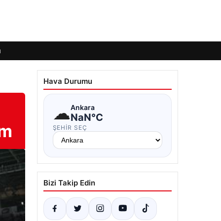
ı
Hava Durumu
☁
Ankara
NaN°C
rm
ŞEHIR SEÇ
Bizi Takip Edin