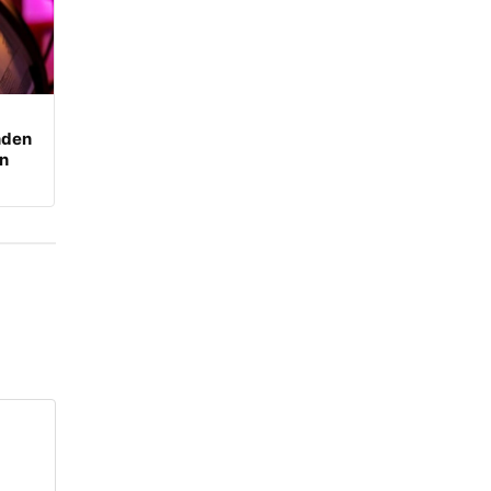
nden
an