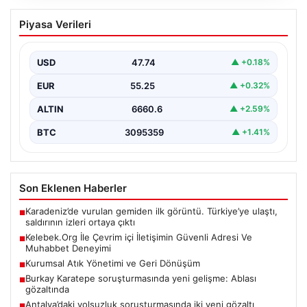
Kelebek.Org İle Çevrim içi İletişimin
Piyasa Verileri
Güvenli Adresi Ve Muhabbet Deneyimi
İnternet çağında insanların seviyeli bir şekilde iletişim
sağlaması büyük bir değer ifade etmektedir. Halen…
USD
47.74
▲ +0.18%
EUR
55.25
▲ +0.32%
ALTIN
6660.6
▲ +2.59%
BTC
3095359
▲ +1.41%
Son Eklenen Haberler
Karadeniz’de vurulan gemiden ilk görüntü. Türkiye’ye ulaştı,
■
saldırının izleri ortaya çıktı
Kelebek.Org İle Çevrim içi İletişimin Güvenli Adresi Ve
■
Muhabbet Deneyimi
Kurumsal Atık Yönetimi ve Geri Dönüşüm
■
Burkay Karatepe soruşturmasında yeni gelişme: Ablası
■
gözaltında
Antalya’daki yolsuzluk soruşturmasında iki yeni gözaltı
■