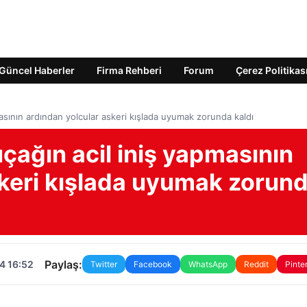
Güncel Haberler
Firma Rehberi
Forum
Çerez Politikas
asının ardından yolcular askeri kışlada uyumak zorunda kaldı
çağın acil iniş yapmasının
skeri kışlada uyumak zorun
Paylaş:
4 16:52
Twitter
Facebook
WhatsApp
Reddit
Pinte