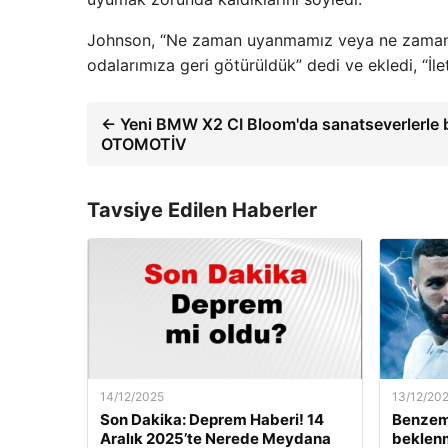
Johnson, “Ne zaman uyanmamız veya ne zaman ha
odalarımıza geri götürüldük” dedi ve ekledi, “İle
← Yeni BMW X2 CI Bloom'da sanatseverlerle 
OTOMOTİV
Tavsiye Edilen Haberler
14/12/2025
13/12/20
Son Dakika: Deprem Haberi! 14
Benzem
Aralık 2025’te Nerede Meydana
beklenm