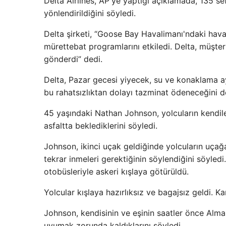
Delta Airlines, AP'ye yaptığı açıklamada, 135 s
yönlendirildiğini söyledi.
Delta şirketi, “Goose Bay Havalimanı'ndaki hava
mürettebat programlarını etkiledi. Delta, müşter
gönderdi” dedi.
Delta, Pazar gecesi yiyecek, su ve konaklama aya
bu rahatsızlıktan dolayı tazminat ödeneceğini de
45 yaşındaki Nathan Johnson, yolcuların kendile
asfaltta beklediklerini söyledi.
Johnson, ikinci uçak geldiğinde yolcuların uça
tekrar inmeleri gerektiğinin söylendiğini söyled
otobüsleriyle askeri kışlaya götürüldü.
Yolcular kışlaya hazırlıksız ve bagajsız geldi. K
Johnson, kendisinin ve eşinin saatler önce Alman
uyumak zorunda kaldıklarını söyledi.