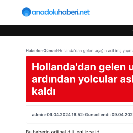
Haberler
›
Güncel
›
Hollanda'dan gelen uçağın acil iniş yapm
Hollanda'dan gelen u
ardından yolcular a
kaldı
admin
•
09.04.2024 16:52
•
Güncellendi: 09.04.202
Bu haberin orijinal dili İngilizce idi.