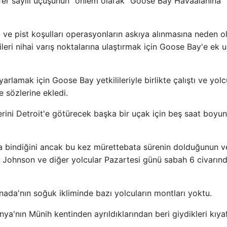
efer sayılı uçuşunun “önlem olarak” Goose Bay Havaalanına
 ve pist koşulları operasyonların askıya alınmasına neden o
ileri nihai varış noktalarına ulaştırmak için Goose Bay'e ek 
rlamak için Goose Bay yetkilileriyle birlikte çalıştı ve yolc
 sözlerine ekledi.
rini Detroit'e götürecek başka bir uçak için beş saat boyu
ğa bindiğini ancak bu kez mürettebata sürenin dolduğunun v
i. Johnson ve diğer yolcular Pazartesi günü sabah 6 civarın
anada'nın soğuk ikliminde bazı yolcuların montları yoktu.
ya'nın Münih kentinden ayrıldıklarından beri giydikleri kıyaf