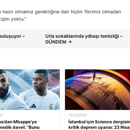
zır olmamız gerektiğine dair hiçbir fikrimiz olmadan
tişim yoktu.”
buluşuyor –
Urla sokaklarında yılbaşı temizliği –
GÜNDEM →
25
13/12/2025
a’dan Mbappe’ye
İstanbul için Science dergisi
edik davet: “Bunu
kritik deprem uyarısı: 23 Nis