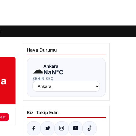
ı
Hava Durumu
☁
Ankara
NaN°C
da
ŞEHIR SEÇ
Bizi Takip Edin
rest