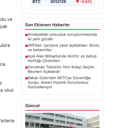
BTC
3052129
▼ -0.62%
ldu ve
Son Eklenen Haberler
uçak
Antalya’daki yolsuzluk soruşturmasında
■
iki yeni gözaltı
ulara
AKP’den ‘çerçeve yasa’ açıklaması: Süreç
■
ve beklentiler
Açık Alan Mimarisinde Konfor ve bahçe
■
mutfağı Çözümleri
nca
Dorukhan Toköz’ün Yeni Kulüp Seçimi
■
Resmen Açıklandı!
Bakan Güler’den KKTC’ye Güvenliğe
■
e
Vurgu: Askeri Hazırlık Durumumuz
Güncelleniyor
da okul
Güncel
etlerle