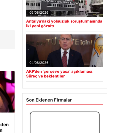
06/08/2026
Antalya’daki yolsuzluk soruşturmasında
iki yeni gözaltı
04/08/2026
AKP’den ‘çerçeve yasa’ açıklaması:
Süreç ve beklentiler
Son Eklenen Firmalar
nden
an