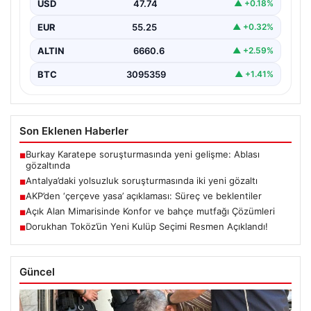
USD
47.74
▲ +0.18%
EUR
55.25
▲ +0.32%
ALTIN
6660.6
▲ +2.59%
BTC
3095359
▲ +1.41%
Son Eklenen Haberler
Burkay Karatepe soruşturmasında yeni gelişme: Ablası
■
gözaltında
Antalya’daki yolsuzluk soruşturmasında iki yeni gözaltı
■
AKP’den ‘çerçeve yasa’ açıklaması: Süreç ve beklentiler
■
Açık Alan Mimarisinde Konfor ve bahçe mutfağı Çözümleri
■
Dorukhan Toköz’ün Yeni Kulüp Seçimi Resmen Açıklandı!
■
Güncel