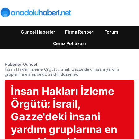
Güncel Haberler
Firma Rehberi
Forum
Çerez Politikası
Haberler
›
Güncel
›
İnsan Hakları İzleme Örgütü: İsrail, Gazze'deki insani yardım
gruplarına en az sekiz saldırı düzenledi
İnsan Hakları İzleme
Örgütü: İsrail,
Gazze'deki insani
yardım gruplarına en