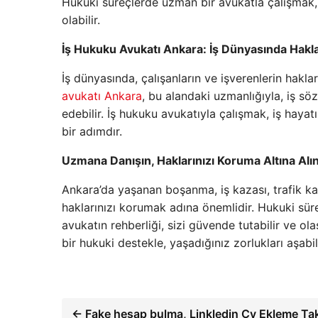
Hukuki süreçlerde uzman bir avukatla çalışmak, 
olabilir.
İş Hukuku Avukatı Ankara: İş Dünyasında Hakla
İş dünyasında, çalışanların ve işverenlerin hak
avukatı Ankara
, bu alandaki uzmanlığıyla, iş sözl
edebilir. İş hukuku avukatıyla çalışmak, iş haya
bir adımdır.
Uzmana Danışın, Haklarınızı Koruma Altına Alı
Ankara’da yaşanan boşanma, iş kazası, trafik ka
haklarınızı korumak adına önemlidir. Hukuki süre
avukatın rehberliği, sizi güvende tutabilir ve olas
bir hukuki destekle, yaşadığınız zorlukları aşabili
← Fake hesap bulma, Linkledin Cv Ekleme Ta