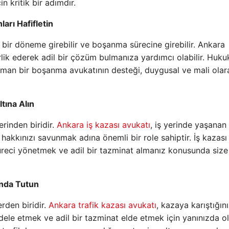
 kritik bir adımdır.
arı Hafifletin
u bir döneme girebilir ve boşanma sürecine girebilir. Ankara
ik ederek adil bir çözüm bulmanıza yardımcı olabilir. Huku
uzman bir boşanma avukatının desteği, duygusal ve mali olar
tına Alın
erinden biridir.
Ankara iş kazası avukatı
, iş yerinde yaşanan
hakkınızı savunmak adına önemli bir role sahiptir. İş kazası
süreci yönetmek ve adil bir tazminat almanız konusunda siz
anda Tutun
erden biridir.
Ankara trafik kazası avukatı
, kazaya karıştığın
dele etmek ve adil bir tazminat elde etmek için yanınızda ola