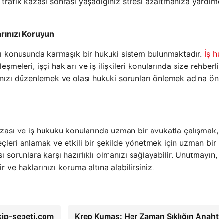
trafik kazası sonrası yaşadığınız stresi azaltmanıza yardım
rınızı Koruyun
ları konusunda karmaşık bir hukuki sistem bulunmaktadır.
İş 
eşmeleri, işçi hakları ve iş ilişkileri konularında size rehberl
tınızı düzenlemek ve olası hukuki sorunları önlemek adına ö
n
zası ve iş hukuku konularında uzman bir avukatla çalışmak, 
çleri anlamak ve etkili bir şekilde yönetmek için uzman bir
ı sorunlara karşı hazırlıklı olmanızı sağlayabilir. Unutmayın, 
r ve haklarınızı koruma altına alabilirsiniz.
kip-sepeti.com
Krep Kumaş: Her Zaman Şıklığın Anaht