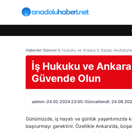
Haberler
›
Güncel
›
İş Hukuku ve Ankara İş Kazası Avukatıy
İş Hukuku ve Ankara 
Güvende Olun
admin
•
24.02.2024 23:05
•
Güncellendi: 24.08.20
Günümüzde, iş hayatı ve günlük yaşantımızda ka
başvurmayı gerektirir. Özellikle Ankara’da, boşan