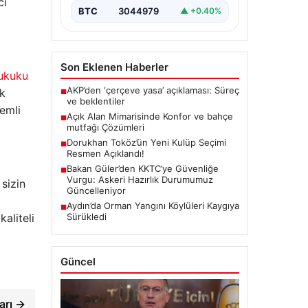
cı
BTC
3044979
▲ +0.40%
Son Eklenen Haberler
hukuku
AKP’den ‘çerçeve yasa’ açıklaması: Süreç
ik
■
ve beklentiler
nemli
Açık Alan Mimarisinde Konfor ve bahçe
■
mutfağı Çözümleri
Dorukhan Toköz’ün Yeni Kulüp Seçimi
■
Resmen Açıklandı!
Bakan Güler’den KKTC’ye Güvenliğe
■
Vurgu: Askeri Hazırlık Durumumuz
sizin
Güncelleniyor
Aydın’da Orman Yangını Köylüleri Kaygıya
■
Sürükledi
kaliteli
Güncel
arı →