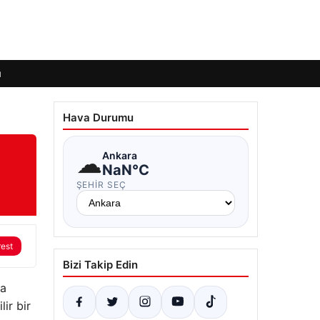
ı
Hava Durumu
☁
Ankara
NaN°C
ŞEHIR SEÇ
rest
Bizi Takip Edin
na
ir bir