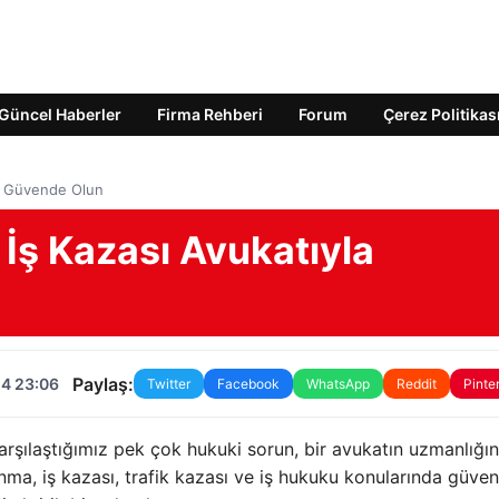
Güncel Haberler
Firma Rehberi
Forum
Çerez Politikas
la Güvende Olun
İş Kazası Avukatıyla
Paylaş:
24 23:06
Twitter
Facebook
WhatsApp
Reddit
Pinte
rşılaştığımız pek çok hukuki sorun, bir avukatın uzmanlığı
ma, iş kazası, trafik kazası ve iş hukuku konularında güvenil