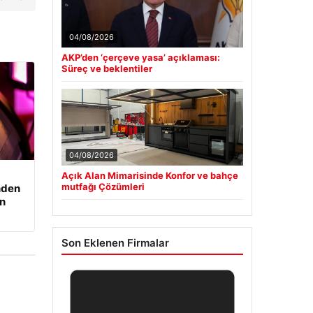
04/08/2026
AKP’den ‘çerçeve yasa’ açıklaması:
Süreç ve beklentiler
04/08/2026
Açık Alan Mimarisinde Konfor ve bahçe
mutfağı Çözümleri
nden
an
Son Eklenen Firmalar