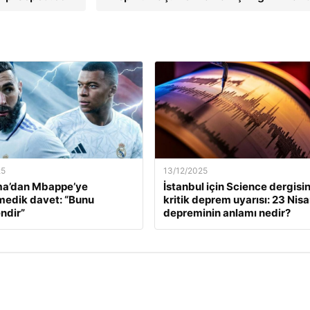
25
13/12/2025
a’dan Mbappe’ye
İstanbul için Science dergisi
edik davet: “Bunu
kritik deprem uyarısı: 23 Nis
ndir”
depreminin anlamı nedir?