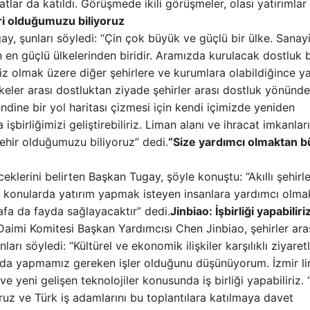
tlar da katıldı. Görüşmede ikili görüşmeler, olası yatırımlar
ri olduğumuzu biliyoruz
y, şunları söyledi: “Çin çok büyük ve güçlü bir ülke. Sanayi
n en güçlü ülkelerinden biridir. Aramızda kurulacak dostluk 
miz olmak üzere diğer şehirlere ve kurumlara olabildiğince y
keler arası dostluktan ziyade şehirler arası dostluk yönünde
ndine bir yol haritası çizmesi için kendi içimizde yeniden
işbirliğimizi geliştirebiliriz. Liman alanı ve ihracat imkanları
şehir olduğumuzu biliyoruz” dedi.
“Size yardımcı olmaktan 
ceklerini belirten Başkan Tugay, şöyle konuştu: “Akıllı şehirle
ibi konularda yatırım yapmak isteyen insanlara yardımcı olma
tarafa da fayda sağlayacaktır” dedi.
Jinbiao: İşbirliği yapabiliri
Daimi Komitesi Başkan Yardımcısı Chen Jinbiao, şehirler ara
ları söyledi: “Kültürel ve ekonomik ilişkiler karşılıklı ziyaret
nda da yapmamız gereken işler olduğunu düşünüyorum. İzmir l
i ve yeni gelişen teknolojiler konusunda iş birliği yapabiliriz.
iyoruz ve Türk iş adamlarını bu toplantılara katılmaya davet