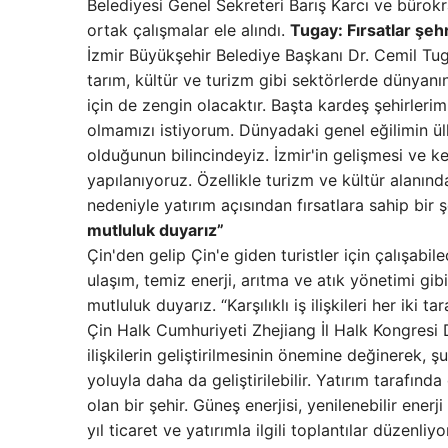
Belediyesi Genel Sekreteri Barış Karcı ve bürokra
ortak çalışmalar ele alındı.
Tugay: Fırsatlar şeh
İzmir Büyükşehir Belediye Başkanı Dr. Cemil Tuga
tarım, kültür ve turizm gibi sektörlerde dünyanı
için de zengin olacaktır. Başta kardeş şehirleri
olmamızı istiyorum. Dünyadaki genel eğilimin ül
olduğunun bilincindeyiz. İzmir'in gelişmesi ve ke
yapılanıyoruz. Özellikle turizm ve kültür alanında 
nedeniyle yatırım açısından fırsatlara sahip bir 
mutluluk duyarız”
Çin'den gelip Çin'e giden turistler için çalışabile
ulaşım, temiz enerji, arıtma ve atık yönetimi g
mutluluk duyarız. “Karşılıklı iş ilişkileri her iki 
Çin Halk Cumhuriyeti Zhejiang İl Halk Kongresi 
ilişkilerin geliştirilmesinin önemine değinerek, şun
yoluyla daha da geliştirilebilir. Yatırım tarafı
olan bir şehir. Güneş enerjisi, yenilenebilir enerj
yıl ticaret ve yatırımla ilgili toplantılar düzenl