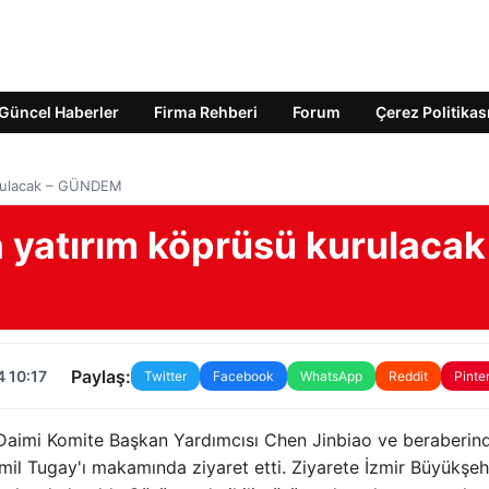
Güncel Haberler
Firma Rehberi
Forum
Çerez Politikas
kurulacak – GÜNDEM
a yatırım köprüsü kurulacak
Paylaş:
 10:17
Twitter
Facebook
WhatsApp
Reddit
Pinte
 Daimi Komite Başkan Yardımcısı Chen Jinbiao ve beraberin
mil Tugay'ı makamında ziyaret etti. Ziyarete İzmir Büyükşeh