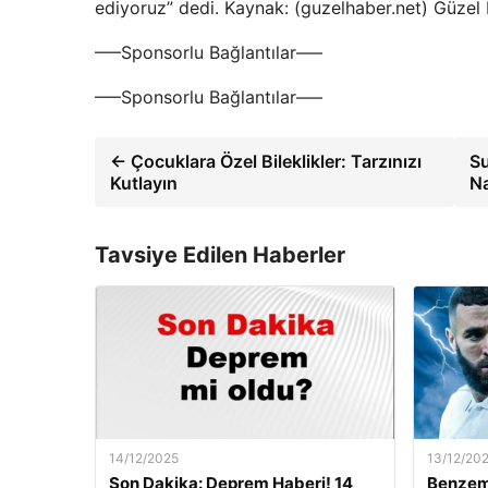
ediyoruz” dedi. Kaynak: (guzelhaber.net) Güzel
—–Sponsorlu Bağlantılar—–
—–Sponsorlu Bağlantılar—–
← Çocuklara Özel Bileklikler: Tarzınızı
Su
Kutlayın
Na
Tavsiye Edilen Haberler
14/12/2025
13/12/20
Son Dakika: Deprem Haberi! 14
Benzem