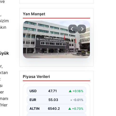
 ve
Yan Manşet
,
bizim
akın
büyük
r,
06.08.2026
Antalya’daki yolsuzluk
ktan
Piyasa Verileri
soruşturmasında iki yeni
z
gözaltı
sı
USD
47.71
▲ +0.16%
ler
imanı
EUR
55.03
• -0.01%
 “Her
ALTIN
6540.2
▲ +0.73%