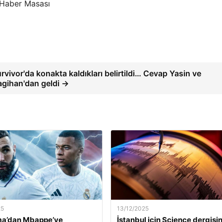
 Haber Masası
rvivor'da konakta kaldıkları belirtildi… Cevap Yasin ve
gihan'dan geldi →
25
13/12/2025
a’dan Mbappe’ye
İstanbul için Science dergisi