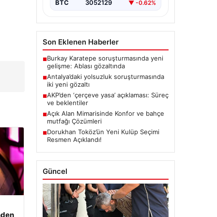
BTC
3052129
▼ -0.62%
Son Eklenen Haberler
Burkay Karatepe soruşturmasında yeni
■
gelişme: Ablası gözaltında
Antalya’daki yolsuzluk soruşturmasında
■
iki yeni gözaltı
AKP’den ‘çerçeve yasa’ açıklaması: Süreç
■
ve beklentiler
Açık Alan Mimarisinde Konfor ve bahçe
■
mutfağı Çözümleri
Dorukhan Toköz’ün Yeni Kulüp Seçimi
■
Resmen Açıklandı!
Güncel
nden