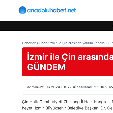
Haberler
›
Güncel
›
İzmir ile Çin arasında yatırım köprüsü 
İzmir ile Çin arasınd
GÜNDEM
admin
•
25.06.2024 10:17
•
Güncellendi: 25.06.2024
Çin Halk Cumhuriyeti Zhejiang İl Halk Kongresi
heyet, İzmir Büyükşehir Belediye Başkanı Dr. Ce