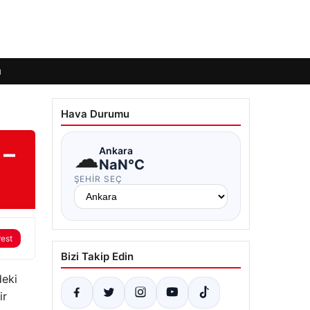
ı
Hava Durumu
 –
☁
Ankara
NaN°C
ŞEHIR SEÇ
rest
Bizi Takip Edin
deki
ir