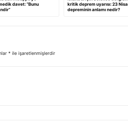
edik davet: “Bunu
kritik deprem uyarısı: 23 Nis
ndir”
depreminin anlamı nedir?
nlar
*
ile işaretlenmişlerdir