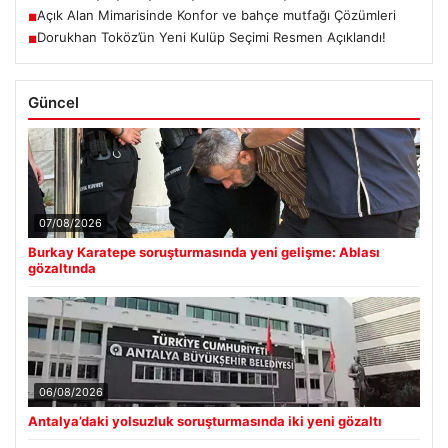
Açık Alan Mimarisinde Konfor ve bahçe mutfağı Çözümleri
■
Dorukhan Toköz’ün Yeni Kulüp Seçimi Resmen Açıklandı!
■
Güncel
07/08/2026
Burkay Karatepe soruşturmasında yeni gelişme: Ablası
gözaltında
06/08/2026
Antalya’daki yolsuzluk soruşturmasında iki yeni gözaltı