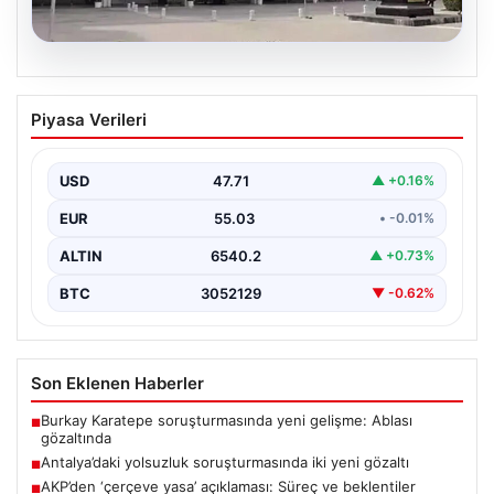
06.08.2026
Antalya’daki yolsuzluk soruşturmasında
Piyasa Verileri
iki yeni gözaltı
USD
47.71
▲ +0.16%
EUR
55.03
• -0.01%
ALTIN
6540.2
▲ +0.73%
BTC
3052129
▼ -0.62%
Son Eklenen Haberler
Burkay Karatepe soruşturmasında yeni gelişme: Ablası
■
gözaltında
Antalya’daki yolsuzluk soruşturmasında iki yeni gözaltı
■
AKP’den ‘çerçeve yasa’ açıklaması: Süreç ve beklentiler
■