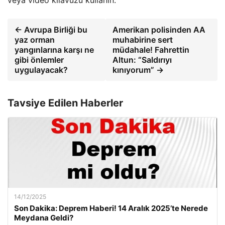
veya video kılavuzu kullanın.
← Avrupa Birliği bu
Amerikan polisinden AA
yaz orman
muhabirine sert
yangınlarına karşı ne
müdahale! Fahrettin
gibi önlemler
Altun: “Saldırıyı
uygulayacak?
kınıyorum” →
Tavsiye Edilen Haberler
14/12/2025
Son Dakika: Deprem Haberi! 14 Aralık 2025’te Nerede
Meydana Geldi?