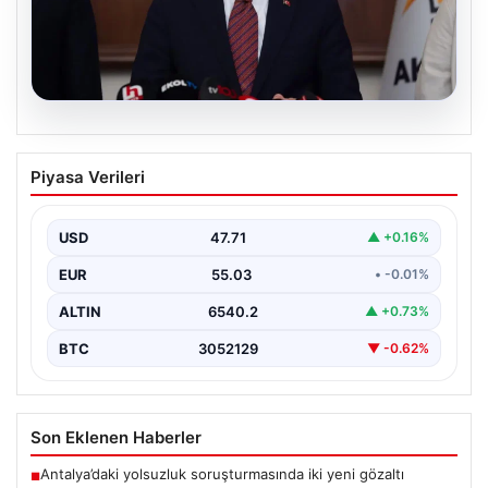
04.08.2026
AKP’den ‘çerçeve yasa’ açıklaması:
Piyasa Verileri
Süreç ve beklentiler
AKP Grup Başkanı Abdullah Güler, partinin kapalı grup
toplantısını yarın gerçekleştireceklerini belirtti. Güler,
USD
47.71
▲ +0.16%
kanun…
EUR
55.03
• -0.01%
ALTIN
6540.2
▲ +0.73%
BTC
3052129
▼ -0.62%
Son Eklenen Haberler
Antalya’daki yolsuzluk soruşturmasında iki yeni gözaltı
■