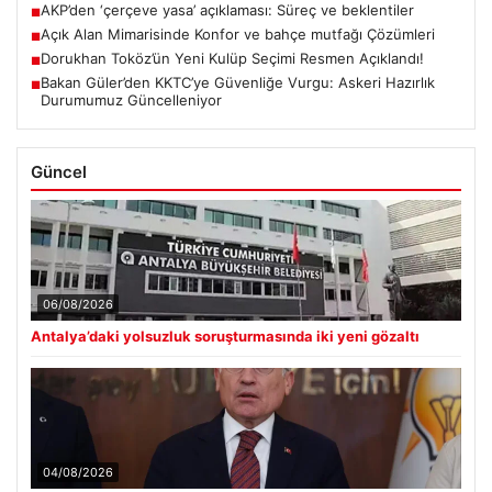
AKP’den ‘çerçeve yasa’ açıklaması: Süreç ve beklentiler
■
Açık Alan Mimarisinde Konfor ve bahçe mutfağı Çözümleri
■
Dorukhan Toköz’ün Yeni Kulüp Seçimi Resmen Açıklandı!
■
Bakan Güler’den KKTC’ye Güvenliğe Vurgu: Askeri Hazırlık
■
Durumumuz Güncelleniyor
Güncel
06/08/2026
Antalya’daki yolsuzluk soruşturmasında iki yeni gözaltı
04/08/2026