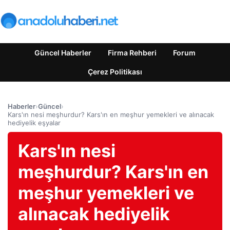
Güncel Haberler
Firma Rehberi
Forum
Çerez Politikası
Haberler
›
Güncel
›
Kars'ın nesi meşhurdur? Kars'ın en meşhur yemekleri ve alınacak
hediyelik eşyalar
Kars'ın nesi
meşhurdur? Kars'ın en
meşhur yemekleri ve
alınacak hediyelik