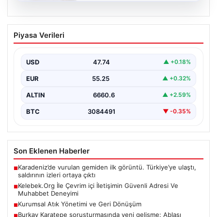
08.08.2026
Kelebek.Org İle Çevrim içi İletişimin
Piyasa Verileri
Güvenli Adresi Ve Muhabbet Deneyimi
İnternet çağında insanların seviyeli bir şekilde iletişim
sağlaması büyük bir değer ifade etmektedir. Halen…
USD
47.74
▲ +0.18%
EUR
55.25
▲ +0.32%
ALTIN
6660.6
▲ +2.59%
BTC
3084491
▼ -0.35%
Son Eklenen Haberler
Karadeniz’de vurulan gemiden ilk görüntü. Türkiye’ye ulaştı,
■
saldırının izleri ortaya çıktı
Kelebek.Org İle Çevrim içi İletişimin Güvenli Adresi Ve
■
Muhabbet Deneyimi
Kurumsal Atık Yönetimi ve Geri Dönüşüm
■
Burkay Karatepe soruşturmasında yeni gelişme: Ablası
■