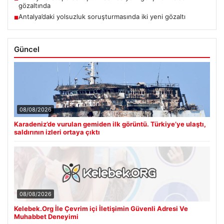
gözaltında
Antalya’daki yolsuzluk soruşturmasında iki yeni gözaltı
■
Güncel
08/08/2026
Karadeniz’de vurulan gemiden ilk görüntü. Türkiye’ye ulaştı,
saldırının izleri ortaya çıktı
08/08/2026
Kelebek.Org İle Çevrim içi İletişimin Güvenli Adresi Ve
Muhabbet Deneyimi