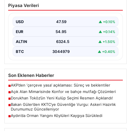
Açık Alan Mimarisinde Konfor ve bahçe
Piyasa Verileri
mutfağı Çözümleri
Belli ki açık hava dinlenme alanları, konutların en değerli
köşelerinden parçası gelmiştir. Doğayla uyumlu…
USD
47.59
▲ +0.10%
EUR
54.95
▲ +0.14%
ALTIN
6324.5
▲ +1.50%
BTC
3044979
▲ +0.40%
Son Eklenen Haberler
AKP’den ‘çerçeve yasa’ açıklaması: Süreç ve beklentiler
■
Açık Alan Mimarisinde Konfor ve bahçe mutfağı Çözümleri
■
Dorukhan Toköz’ün Yeni Kulüp Seçimi Resmen Açıklandı!
■
Bakan Güler’den KKTC’ye Güvenliğe Vurgu: Askeri Hazırlık
■
Durumumuz Güncelleniyor
Aydın’da Orman Yangını Köylüleri Kaygıya Sürükledi
■