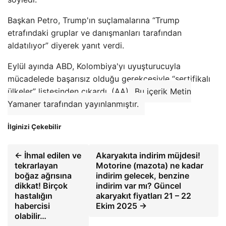
Başkan Petro, Trump'ın suçlamalarına “Trump
etrafındaki gruplar ve danışmanları tarafından
aldatılıyor” diyerek yanıt verdi.
Eylül ayında ABD, Kolombiya'yı uyuşturucuyla
mücadelede başarısız olduğu gerekçesiyle “sertifikalı
ülkeler” listesinden çıkardı. (AA)
Bu içerik Metin
Yamaner tarafından yayınlanmıştır.
İlginizi Çekebilir
← İhmal edilen ve
Akaryakıta indirim müjdesi!
tekrarlayan
Motorine (mazota) ne kadar
boğaz ağrısına
indirim gelecek, benzine
dikkat! Birçok
indirim var mı? Güncel
hastalığın
akaryakıt fiyatları 21 – 22
habercisi
Ekim 2025 →
olabilir…