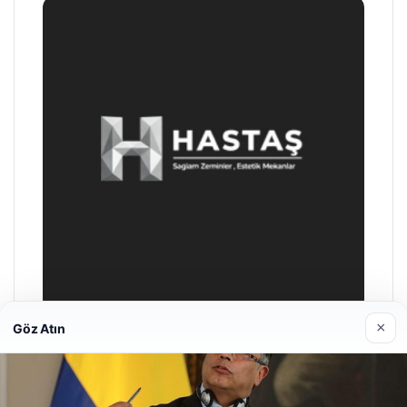
×
Göz Atın
Enes Kaplan Avukatlık Bürosu
28/04/2026