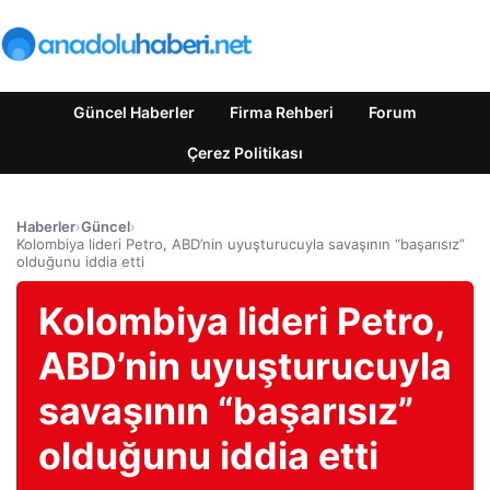
Güncel Haberler
Firma Rehberi
Forum
Çerez Politikası
Haberler
›
Güncel
›
Kolombiya lideri Petro, ABD’nin uyuşturucuyla savaşının “başarısız”
olduğunu iddia etti
Kolombiya lideri Petro,
ABD’nin uyuşturucuyla
savaşının “başarısız”
olduğunu iddia etti