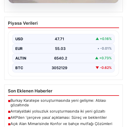
06.08.2026
Antalya’daki yolsuzluk soruşturmasında
Piyasa Verileri
iki yeni gözaltı
USD
47.71
▲ +0.16%
EUR
55.03
• -0.01%
ALTIN
6540.2
▲ +0.73%
BTC
3052129
▼ -0.62%
Son Eklenen Haberler
Burkay Karatepe soruşturmasında yeni gelişme: Ablası
■
gözaltında
Antalya’daki yolsuzluk soruşturmasında iki yeni gözaltı
■
AKP’den ‘çerçeve yasa’ açıklaması: Süreç ve beklentiler
■
Açık Alan Mimarisinde Konfor ve bahçe mutfağı Çözümleri
■