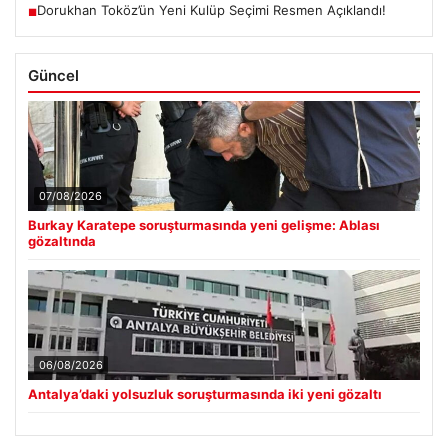
Dorukhan Toköz’ün Yeni Kulüp Seçimi Resmen Açıklandı!
■
Güncel
07/08/2026
Burkay Karatepe soruşturmasında yeni gelişme: Ablası
gözaltında
06/08/2026
Antalya’daki yolsuzluk soruşturmasında iki yeni gözaltı