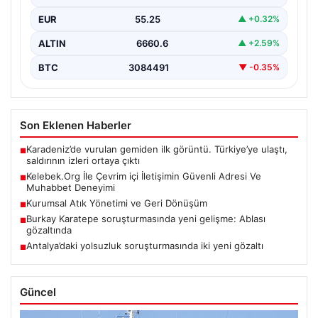
EUR
55.25
▲ +0.32%
ALTIN
6660.6
▲ +2.59%
BTC
3084491
▼ -0.35%
Son Eklenen Haberler
Karadeniz’de vurulan gemiden ilk görüntü. Türkiye’ye ulaştı,
■
saldırının izleri ortaya çıktı
Kelebek.Org İle Çevrim içi İletişimin Güvenli Adresi Ve
■
Muhabbet Deneyimi
Kurumsal Atık Yönetimi ve Geri Dönüşüm
■
Burkay Karatepe soruşturmasında yeni gelişme: Ablası
■
gözaltında
Antalya’daki yolsuzluk soruşturmasında iki yeni gözaltı
■
Güncel