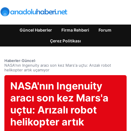
Güncel Haberler
Firma Rehberi
Forum
Çerez Politikası
Haberler
›
Güncel
›
NASA'nın Ingenuity aracı son kez Mars'a uçtu: Arızalı robot
helikopter artık uçamıyor
NASA'nın Ingenuity
aracı son kez Mars'a
uçtu: Arızalı robot
helikopter artık