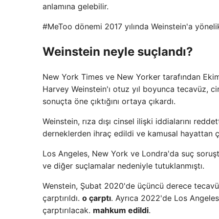
anlamına gelebilir.
#MeToo dönemi 2017 yılında Weinstein'a yönelik bi
Weinstein neyle suçlandı?
New York Times ve New Yorker tarafından Ekim 2
Harvey Weinstein'ı otuz yıl boyunca tecavüz, cins
sonuçta öne çıktığını ortaya çıkardı.
Weinstein, rıza dışı cinsel ilişki iddialarını red
derneklerden ihraç edildi ve kamusal hayattan çe
Los Angeles, New York ve Londra'da suç soruşt
ve diğer suçlamalar nedeniyle tutuklanmıştı.
Wenstein, Şubat 2020'de üçüncü derece tecavüz 
çarptırıldı.
o çarptı
. Ayrıca 2022'de Los Angeles'
çarptırılacak.
mahkum edildi
.