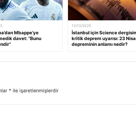
25
13/12/2025
a’dan Mbappe’ye
İstanbul için Science dergisi
edik davet: “Bunu
kritik deprem uyarısı: 23 Nis
ndir”
depreminin anlamı nedir?
nlar
*
ile işaretlenmişlerdir