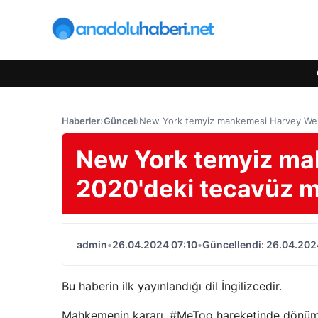
Haberler
›
Güncel
›
New York temyiz mahkemesi Harvey Wein
New York temyiz ma
2020'deki tecavüz 
admin
•
26.04.2024 07:10
•
Güncellendi: 26.04.202
Bu haberin ilk yayınlandığı dil İngilizcedir.
Mahkemenin kararı, #MeToo hareketinde dönüm n