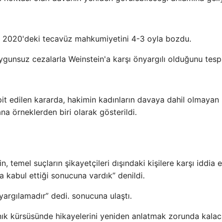
 2020'deki tecavüz mahkumiyetini 4-3 oyla bozdu.
nsuz cezalarla Weinstein'a karşı önyargılı olduğunu tespit
spit edilen kararda, hakimin kadınların davaya dahil olmayan
ana örneklerden biri olarak gösterildi.
emel suçların şikayetçileri dışındaki kişilere karşı iddia e
kla kabul ettiği sonucuna vardık” denildi.
yargılamadır” dedi. sonucuna ulaştı.
anık kürsüsünde hikayelerini yeniden anlatmak zorunda kalac