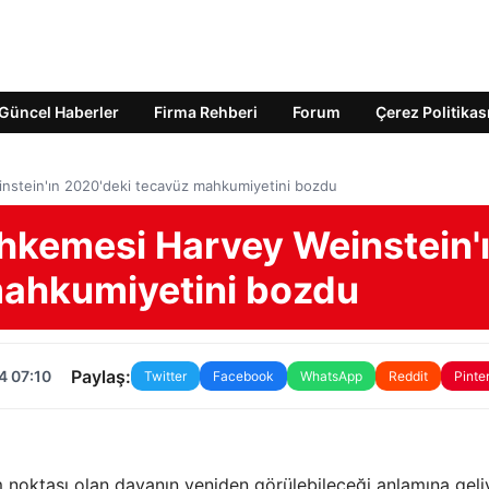
Güncel Haberler
Firma Rehberi
Forum
Çerez Politikas
stein'ın 2020'deki tecavüz mahkumiyetini bozdu
hkemesi Harvey Weinstein'
mahkumiyetini bozdu
Paylaş:
4 07:10
Twitter
Facebook
WhatsApp
Reddit
Pinte
oktası olan davanın yeniden görülebileceği anlamına geli