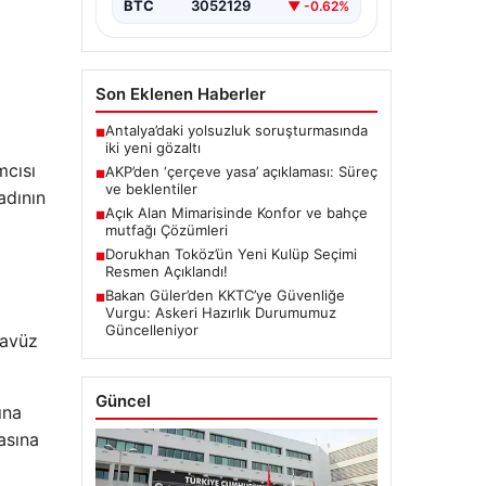
BTC
3052129
▼ -0.62%
Son Eklenen Haberler
Antalya’daki yolsuzluk soruşturmasında
■
iki yeni gözaltı
mcısı
AKP’den ‘çerçeve yasa’ açıklaması: Süreç
■
ve beklentiler
adının
Açık Alan Mimarisinde Konfor ve bahçe
■
mutfağı Çözümleri
Dorukhan Toköz’ün Yeni Kulüp Seçimi
■
Resmen Açıklandı!
Bakan Güler’den KKTC’ye Güvenliğe
■
Vurgu: Askeri Hazırlık Durumumuz
Güncelleniyor
cavüz
Güncel
ına
asına