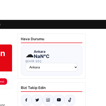
ı
Hava Durumu
ın
☁
Ankara
NaN°C
ŞEHIR SEÇ
rest
Bizi Takip Edin
yor.