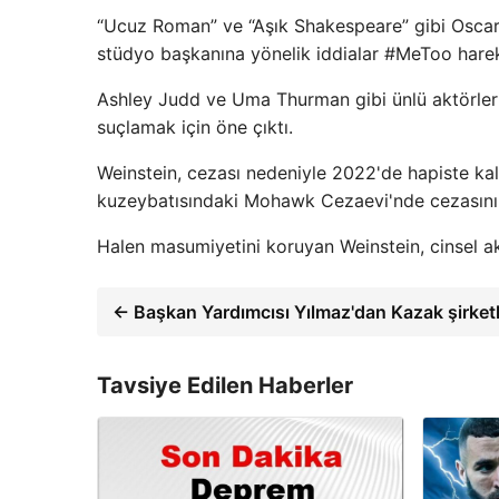
“Ucuz Roman” ve “Aşık Shakespeare” gibi Oscar 
stüdyo başkanına yönelik iddialar #MeToo hareke
Ashley Judd ve Uma Thurman gibi ünlü aktörleri
suçlamak için öne çıktı.
Weinstein, cezası nedeniyle 2022'de hapiste ka
kuzeybatısındaki Mohawk Cezaevi'nde cezasını 
Halen masumiyetini koruyan Weinstein, cinsel ak
← Başkan Yardımcısı Yılmaz'dan Kazak şirketl
Tavsiye Edilen Haberler