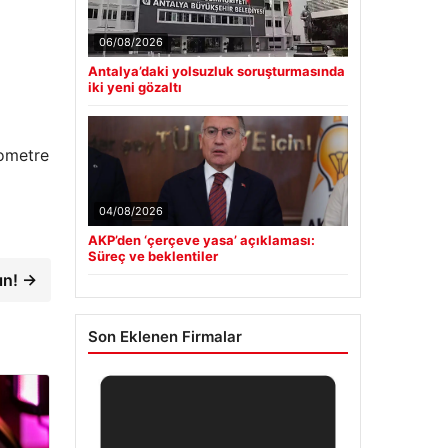
06/08/2026
Antalya’daki yolsuzluk soruşturmasında
iki yeni gözaltı
lometre
04/08/2026
AKP’den ‘çerçeve yasa’ açıklaması:
Süreç ve beklentiler
ın! →
Son Eklenen Firmalar