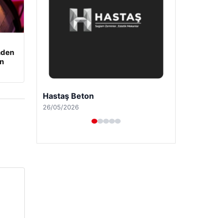
nden
an
Enes Kaplan Avukatlık Bürosu
28/04/2026