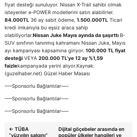
fiyat desteği sunuluyor. Nissan X-Trail sahibi olmak
isteyenler e-POWER modellerini satın alabilirler.
84.000TL
36 ay sabit ödeme,
1.500.000TL
Ticari
kredi imkanıyla bu eşsiz araca sahip
olabiliyorlar.
Nissan Juke Mayıs ayında da şaşırttı
B-
SUV sınıfının tanınmış kahramanı Nissan Juke, Mayıs
ayı kampanyası kapsamına giriyor.
100.000 TL fiyat
desteği
VEYA
200.000 TL’ye 12 ay %1,59
faizle
kampanyada yerini alıyor.Kaynak:
(guzelhaber.net) Güzel Haber Masası
—–Sponsorlu Bağlantılar—–
—–Sponsorlu Bağlantılar—–
—–Sponsorlu Bağlantılar—–
← TÜBA
Dijital göçebeler arasında en
“yüzyılın salgını”
popüler ülkeler hangileri ve