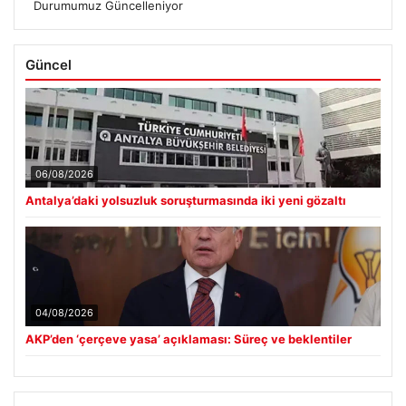
Durumumuz Güncelleniyor
Güncel
06/08/2026
Antalya’daki yolsuzluk soruşturmasında iki yeni gözaltı
04/08/2026
AKP’den ‘çerçeve yasa’ açıklaması: Süreç ve beklentiler