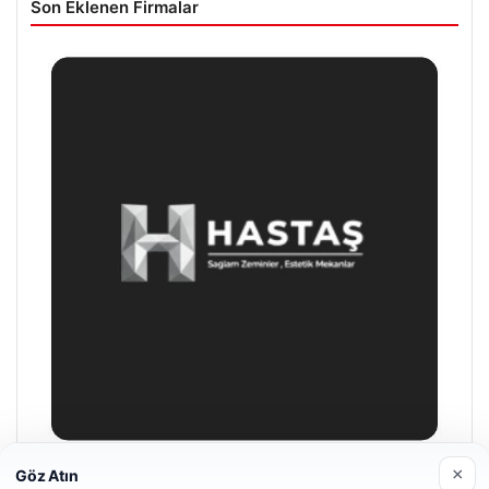
Son Eklenen Firmalar
×
Göz Atın
Enes Kaplan Avukatlık Bürosu