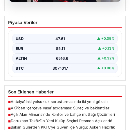
04.08.2026
AKP’den ‘çerçeve yasa’ açıklaması:
Piyasa Verileri
Süreç ve beklentiler
AKP Grup Başkanı Abdullah Güler, partinin kapalı grup
toplantısını yarın gerçekleştireceklerini belirtti. Güler,
USD
47.61
▲ +0.05%
kanun…
EUR
55.11
▲ +0.13%
ALTIN
6516.6
▲ +0.32%
BTC
3071017
▲ +0.90%
Son Eklenen Haberler
Antalya’daki yolsuzluk soruşturmasında iki yeni gözaltı
■
AKP’den ‘çerçeve yasa’ açıklaması: Süreç ve beklentiler
■
Açık Alan Mimarisinde Konfor ve bahçe mutfağı Çözümleri
■
Dorukhan Toköz’ün Yeni Kulüp Seçimi Resmen Açıklandı!
■
Bakan Güler’den KKTC’ye Güvenliğe Vurgu: Askeri Hazırlık
■