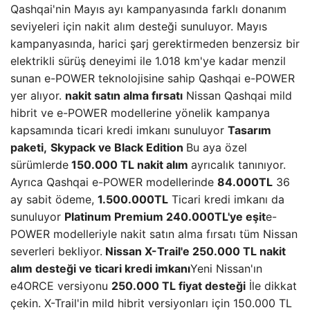
Qashqai'nin Mayıs ayı kampanyasında farklı donanım
seviyeleri için nakit alım desteği sunuluyor. Mayıs
kampanyasında, harici şarj gerektirmeden benzersiz bir
elektrikli sürüş deneyimi ile 1.018 km'ye kadar menzil
sunan e-POWER teknolojisine sahip Qashqai e-POWER
yer alıyor.
nakit satın alma fırsatı
Nissan Qashqai mild
hibrit ve e-POWER modellerine yönelik kampanya
kapsamında ticari kredi imkanı sunuluyor
Tasarım
paketi,
Skypack ve Black Edition
Bu aya özel
sürümlerde
150.000 TL nakit alım
ayrıcalık tanınıyor.
Ayrıca Qashqai e-POWER modellerinde
84.000TL
36
ay sabit ödeme,
1.500.000TL
Ticari kredi imkanı da
sunuluyor
Platinum Premium 240.000TL'ye eşit
e-
POWER modelleriyle nakit satın alma fırsatı tüm Nissan
severleri bekliyor.
Nissan X-Trail'e 250.000 TL nakit
alım desteği ve ticari kredi imkanı
Yeni Nissan'ın
e4ORCE versiyonu
250.000 TL fiyat desteği
İle dikkat
çekin. X-Trail'in mild hibrit versiyonları için 150.000 TL