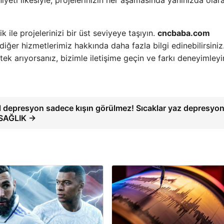
eti ilkesiyle, projelerinizin her aşamasında yanınızda olara
 ile projelerinizi bir üst seviyeye taşıyın.
cncbaba.com
diğer hizmetlerimiz hakkında daha fazla bilgi edinebilirsiniz
k arıyorsanız, bizimle iletişime geçin ve farkı deneyimleyi
 depresyon sadece kışın görülmez! Sıcaklar yaz depresyo
– SAĞLIK →