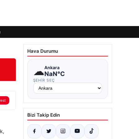
ı
Hava Durumu
☁
Ankara
NaN°C
ŞEHIR SEÇ
rest
Bizi Takip Edin
k,