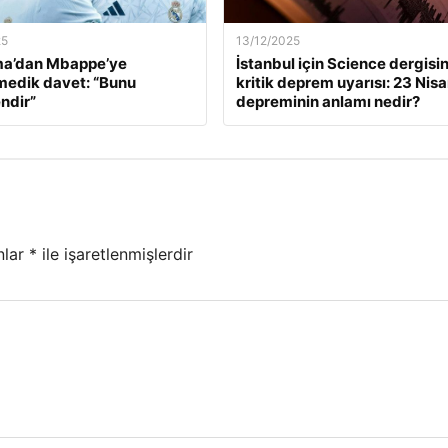
25
13/12/2025
a’dan Mbappe’ye
İstanbul için Science dergisi
edik davet: “Bunu
kritik deprem uyarısı: 23 Nis
ndir”
depreminin anlamı nedir?
nlar
*
ile işaretlenmişlerdir