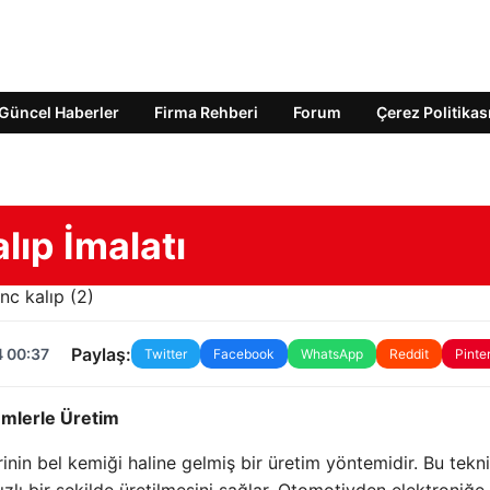
Güncel Haberler
Firma Rehberi
Forum
Çerez Politikas
lıp İmalatı
Paylaş:
4 00:37
Twitter
Facebook
WhatsApp
Reddit
Pinte
zümlerle Üretim
inin bel kemiği haline gelmiş bir üretim yöntemidir. Bu tekni