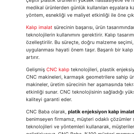
çeşitli plastik ürünlerin yüksek hassasiyetle ve h
medikal ürünlerden günlük kullanılan eşyalara ka
yöntem, esnekliği ve maliyet etkinliği ile öne çık
Kalıp imalat
sürecinin başarısı, ürün tasarımında
teknolojilerin kullanımını gerektirir. Kalıp tasar
özelleştirilir. Bu süreçte, doğru malzeme seçimi, 
uygulanması hayati önem taşır. Başarılı bir kalıp
artırır.
Gelişmiş
CNC kalıp
teknolojileri, plastik enjeks
CNC makineleri, karmaşık geometrilere sahip ürü
makineler, üretim sürecinin her aşamasında tekr
etkinliği sunar. CNC teknolojisinin sağladığı yü
kaliteyi garanti eder.
CNC Baba olarak,
platik enjeksiyon kalıp imala
benimseyen firmamız, müşteri odaklı çözümler s
teknolojileri ve yöntemleri kullanarak, müşteriler