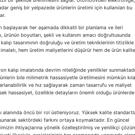
ızlı bir şekilde üretilmesini sağlar. Otomotivden elektroniğe,
dar geniş bir yelpazede ürünlerin üretimi için kullanılan bu
ar.
n başlayarak her aşamada dikkatli bir planlama ve ileri
ımı, ürünün boyutları, şekli ve kullanım amacı doğrultusunda
kalıp tasarımının doğruluğu ve üretim tekniklerinin titizlikle
 imalatı, hem üretim maliyetlerini düşürür hem de ürün kalite
iyon kalıp imalatında devrim niteliğinde yenilikler sunmaktadı
nlerin bile milimetrik hassasiyetle üretilmesini mümkün kıla
arlanabilirlik ve hız sağlayarak zaman tasarrufu ve maliyet
ksek hassasiyet, özellikle detayların önemli olduğu ürünlerde
t
ı alanında öncü bir rol üstleniyoruz. Yüksek kalite standartla
unarak sektördeki farkını ortaya koymaktadır. En güncel
imizin ihtiyaçlarına yönelik özelleştirilmiş ve yenilikçi çözü