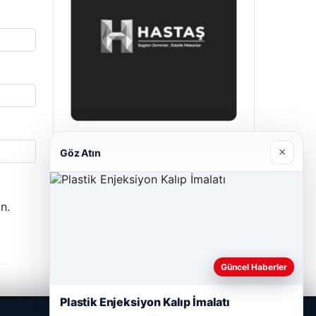
Hastaş Beton
×
Göz Atın
26/05/2026
n.
Güncel Haberler
Plastik Enjeksiyon Kalıp İmalatı