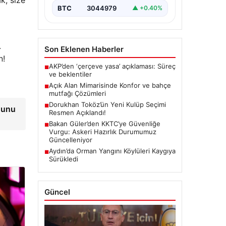
k, size
BTC
3044979
▲ +0.40%
.
Son Eklenen Haberler
n!
AKP’den ‘çerçeve yasa’ açıklaması: Süreç
■
ve beklentiler
Açık Alan Mimarisinde Konfor ve bahçe
■
mutfağı Çözümleri
Dorukhan Toköz’ün Yeni Kulüp Seçimi
■
nunu
Resmen Açıklandı!
Bakan Güler’den KKTC’ye Güvenliğe
■
Vurgu: Askeri Hazırlık Durumumuz
Güncelleniyor
Aydın’da Orman Yangını Köylüleri Kaygıya
■
Sürükledi
Güncel