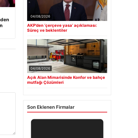
04/08/2026
nden
an
AKP’den ‘çerçeve yasa’ açıklaması:
Süreç ve beklentiler
04/08/2026
Açık Alan Mimarisinde Konfor ve bahçe
mutfağı Çözümleri
Son Eklenen Firmalar